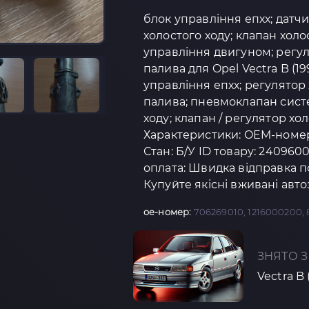
блок управління епхх; датчи
холостого ходу; клапан хол
управління двигуном; регу
палива для Opel Vectra B (1
управління епхх; регулятор
палива; пневмоклапан сист
ходу; клапан / регулятор хол
Характеристики: OEM-номер:
Стан: Б/У ID товару: 240960
оплата: Швидка відправка п
Купуйте якісні вживані авт
oe-номер:
706269010, 1216000200, 8
ЗНЯТО З
Vectra B 