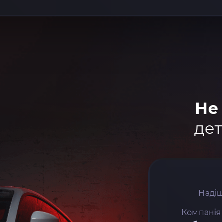
Не
дет
Надіш
Компанія