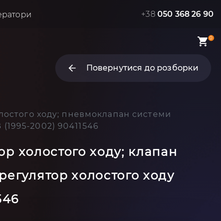
+38
050 368 26 90
ератори
0
Повернутися до розборки
холостого ходу; пневмоклапан системи
 (1995-2002) 90411546
ор холостого ходу; клапан
регулятор холостого ходу
546