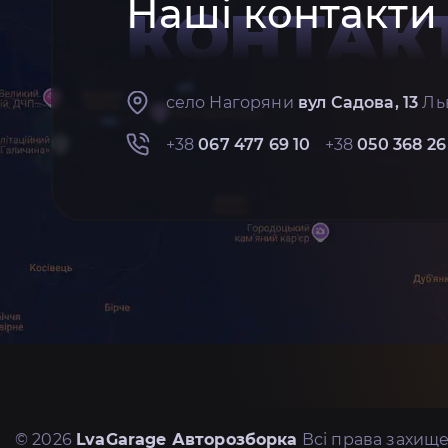
Наші контакти
КОНТАК
село Нагоряни
вул Садова, 13
Льв
+38
067 477 69 10
+38
050 368 26
© 2026
LvaGarage Авторозборка
Всі права захище