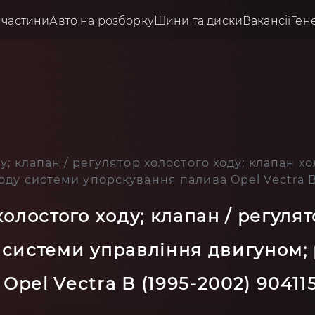
пчастини
Авто на розборку
Шини та диски
Вакансії
Ген
ду; клапан / регулятор холостого ходу; клапан 
оду системи упорскування палива Opel Vectra B
олостого ходу; клапан / регулят
 системи управління двигуном; 
pel Vectra B (1995-2002) 90411