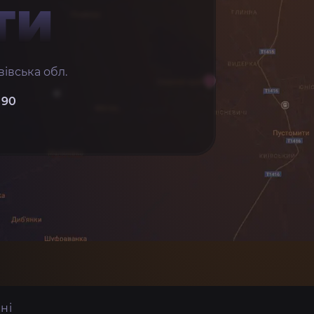
ТИ
івська обл.
 90
ні