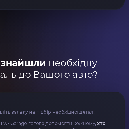
 знайшли
необхідну
аль до Вашого авто?
літь заявку на підбір необхідної деталі.
 LVA Garage готова допомогти кожному,
хто