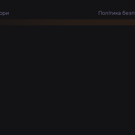
тори
Політика без