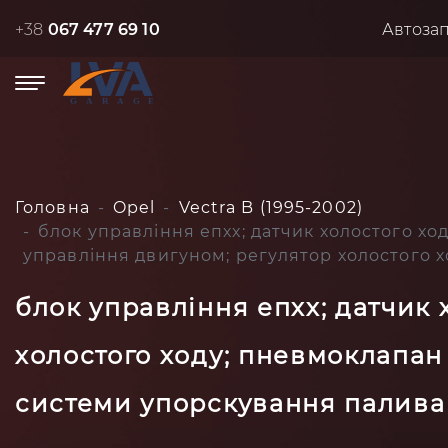
+38
067 477 69 10
Автоза
Головна
Opel
Vectra B (1995-2002)
блок управління епхх; датчик холостого хо
управління двигуном; регулятор холостого х
блок управління епхх; датчик х
холостого ходу; пневмоклапан
системи упорскування палива O