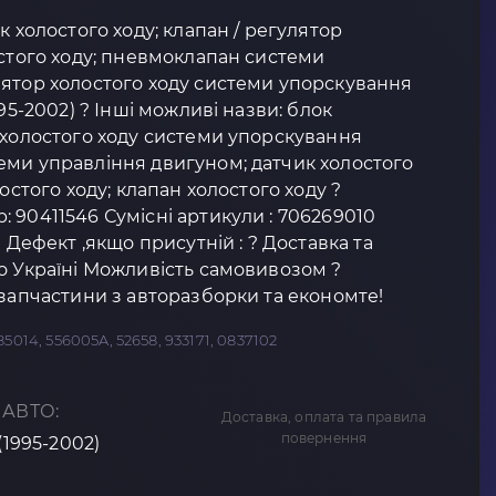
к холостого ходу; клапан / регулятор
остого ходу; пневмоклапан системи
лятор холостого ходу системи упорскування
995-2002) ? Інші можливі назви: блок
 холостого ходу системи упорскування
еми управління двигуном; датчик холостого
остого ходу; клапан холостого ходу ?
 90411546 Сумісні артикули : 706269010
0 Дефект ,якщо присутній : ? Доставка та
о Україні Можливість самовивозом ?
озапчастини з авторазборки та економте!
5014, 556005A, 52658, 933171, 0837102
 АВТО:
Доставка, оплата та правила
повернення
(1995-2002)