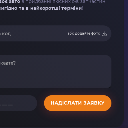
воє авто
в придбанні якісних б/в запчастин
вигідно та в найкоротші терміни
!
або додайте фото
НАДІСЛАТИ ЗАЯВКУ