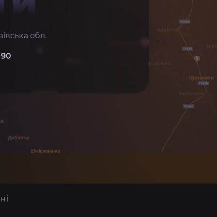
ТИ
івська обл.
 90
ні