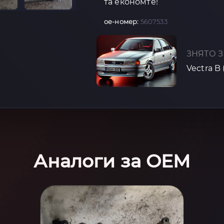
та економте!
oe-номер:
5607533
ЗНЯТО З
Vectra B 
Аналоги за OEM