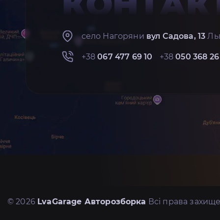
КОНТАК
село Нагоряни
вул Садова, 13
Льв
+38
067 477 69 10
+38
050 368 26
© 2026
LvaGarage Авторозборка
Всі права захище