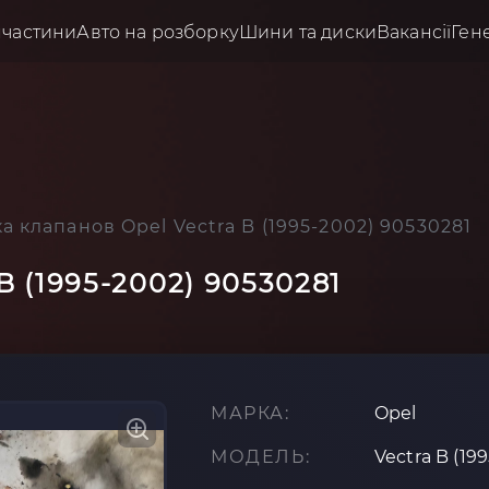
пчастини
Авто на розборку
Шини та диски
Вакансії
Ген
 клапанов Opel Vectra B (1995-2002) 90530281
 (1995-2002) 90530281
МАРКА:
Opel
МОДЕЛЬ:
Vectra B (19