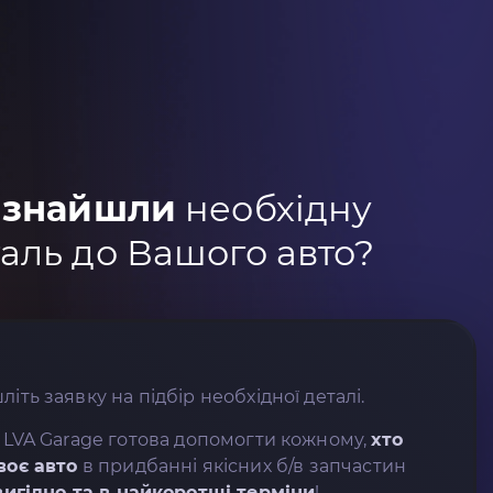
 знайшли
необхідну
аль до Вашого авто?
літь заявку на підбір необхідної деталі.
 LVA Garage готова допомогти кожному,
хто
воє авто
в придбанні якісних б/в запчастин
вигідно та в найкоротші терміни
!