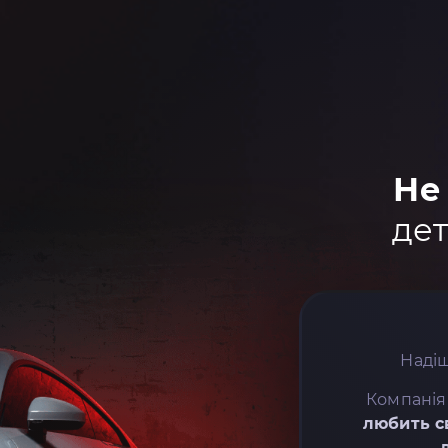
Не
дет
Надіш
Компанія
любить с