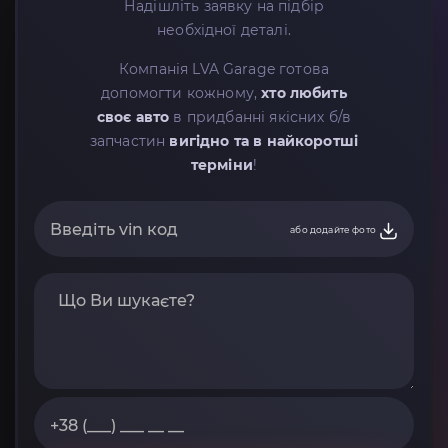
Надішліть заявку на підбір
необхідної деталі.
Компанія LVA Garage готова
допомогти кожному,
хто любить
своє авто
в придбанні якісних б/в
запчастин
вигідно та в найкоротші
терміни
!
або додайте фото