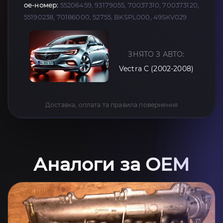
oe-номер:
55206459, 93179055, 70037310, 700373120,
55190238, 70186000, 52755, BKSPL000, 49SKV029
ЗНЯТО З АВТО:
Vectra C (2002-2008)
Доставка, оплата та правила повернення
Аналоги за OEM