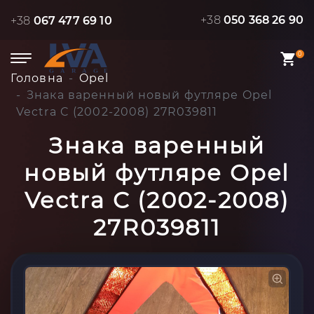
+38
050 368 26 90
+38
067 477 69 10
0
Головна
Opel
Знака варенный новый футляре Opel
Vectra C (2002-2008) 27R039811
Знака варенный
новый футляре Opel
Vectra C (2002-2008)
27R039811