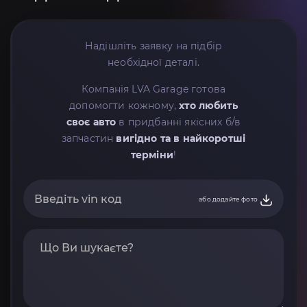
Надішліть заявку на підбір
необхідної деталі.
Компанія LVA Garage готова
допомогти кожному,
хто любить
своє авто
в придбанні якісних б/в
запчастин
вигідно та в найкоротші
терміни
!
або додайте фото