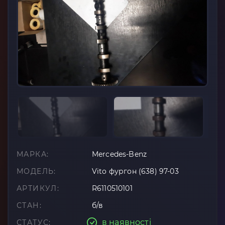
МАРКА:
Mercedes-Benz
МОДЕЛЬ:
Vito фургон (638) 97-03
АРТИКУЛ:
R6110510101
СТАН:
б/в
в наявності
СТАТУС: