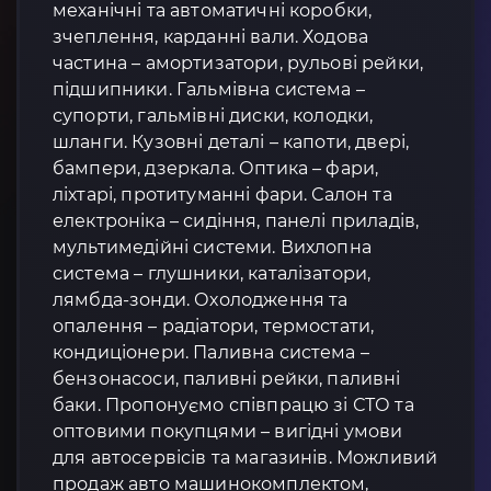
механічні та автоматичні коробки,
зчеплення, карданні вали. Ходова
частина – амортизатори, рульові рейки,
підшипники. Гальмівна система –
супорти, гальмівні диски, колодки,
шланги. Кузовні деталі – капоти, двері,
бампери, дзеркала. Оптика – фари,
ліхтарі, протитуманні фари. Салон та
електроніка – сидіння, панелі приладів,
мультимедійні системи. Вихлопна
система – глушники, каталізатори,
лямбда-зонди. Охолодження та
опалення – радіатори, термостати,
кондиціонери. Паливна система –
бензонасоси, паливні рейки, паливні
баки. Пропонуємо співпрацю зі СТО та
оптовими покупцями – вигідні умови
для автосервісів та магазинів. Можливий
продаж авто машинокомплектом,