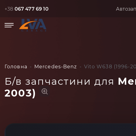
+38
067 477 69 10
Автоза
Головна
Mercedes-Benz
Vito W638 (1996-2
Б/в запчастини для
Me
2003)