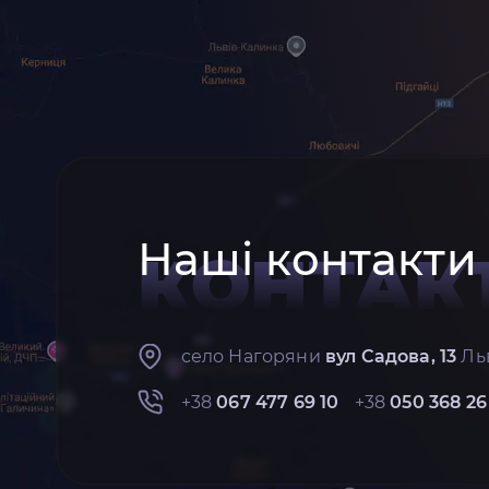
Наші контакти
КОНТАК
село Нагоряни
вул Садова, 13
Льв
+38
067 477 69 10
+38
050 368 26