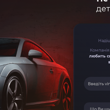
дет
Надіш
Компанія
любить с