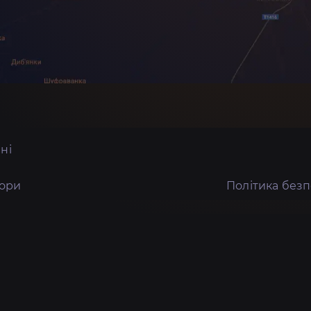
ні
тори
Політика без