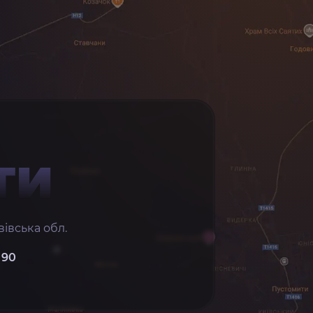
ТИ
івська обл.
 90