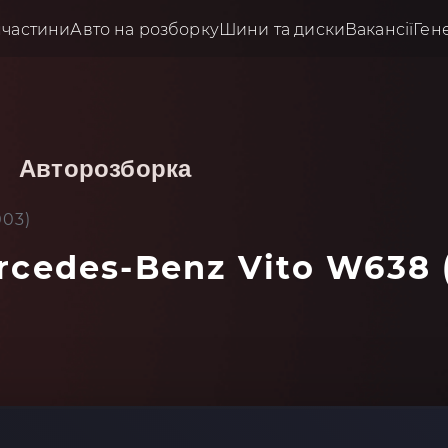
пчастини
Авто на розборку
Шини та диски
Вакансії
Ген
Авторозборка
003)
rcedes-Benz Vito W638 