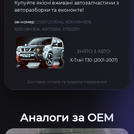
Купуйте якісні вживані автозапчастини з
авторазборки та економте!
oe-номер:
GS5012D304S, 823008H30B,
823008H30A, AB17631A, ST502351
ЗНЯТО З АВТО:
X-Trail T30 (2001-2007)
Доставка, оплата та правила повернення
Аналоги за OEM