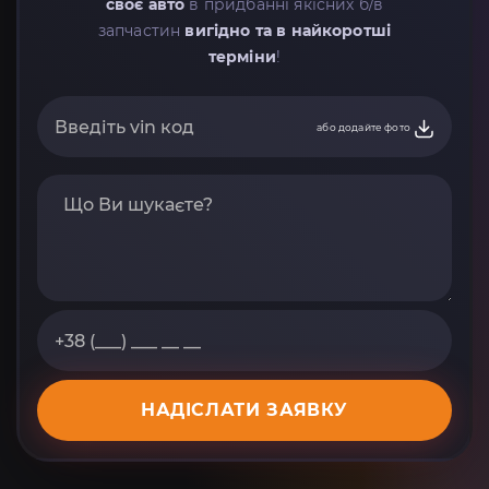
своє авто
в придбанні якісних б/в
запчастин
вигідно та в найкоротші
терміни
!
або додайте фото
НАДІСЛАТИ ЗАЯВКУ