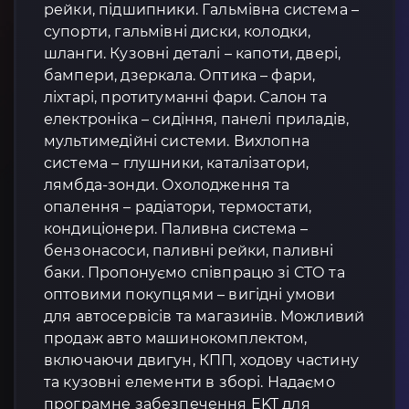
рейки, підшипники. Гальмівна система –
супорти, гальмівні диски, колодки,
шланги. Кузовні деталі – капоти, двері,
бампери, дзеркала. Оптика – фари,
ліхтарі, протитуманні фари. Салон та
електроніка – сидіння, панелі приладів,
мультимедійні системи. Вихлопна
система – глушники, каталізатори,
лямбда-зонди. Охолодження та
опалення – радіатори, термостати,
кондиціонери. Паливна система –
бензонасоси, паливні рейки, паливні
баки. Пропонуємо співпрацю зі СТО та
оптовими покупцями – вигідні умови
для автосервісів та магазинів. Можливий
продаж авто машинокомплектом,
включаючи двигун, КПП, ходову частину
та кузовні елементи в зборі. Надаємо
програмне забезпечення EKT для