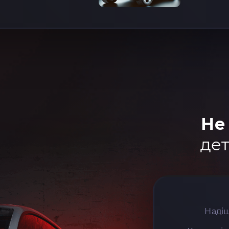
Не
дет
Надіш