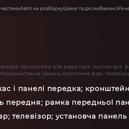
пчастини
Авто на розборку
Шини та диски
Вакансії
Ген
 передка; кронштейн для радіатора; окуляр для 
 зборі/монтажна панель кріплення фар; телевіз
кас і панелі передка; кронштейн
ь передня; рамка передньої пане
р; телевізор; установча панель