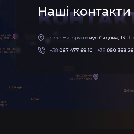
Наші контакти
КОНТАК
село Нагоряни
вул Садова, 13
Льв
+38
067 477 69 10
+38
050 368 26