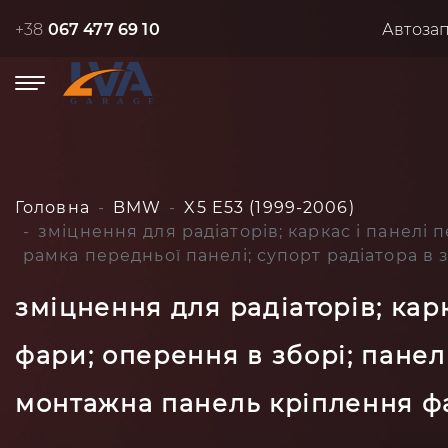
+38
067 477 69 10
Автоза
Головна
BMW
X5 E53 (1999-2006)
зміцнення для радіаторів; каркас і панелі
рамка передньої панелі; супорт радіатора в
зміцнення для радіаторів; кар
фари; оперення в зборі; панел
монтажна панель кріплення фа