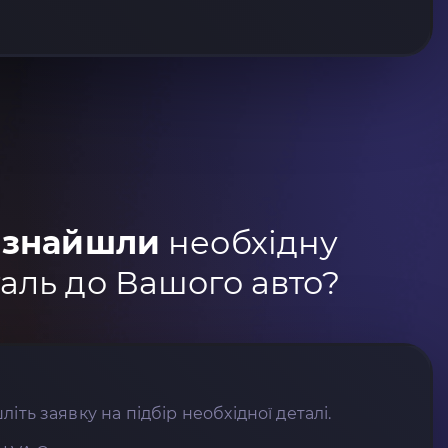
 знайшли
необхідну
аль до Вашого авто?
літь заявку на підбір необхідної деталі.