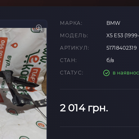
МАРКА:
BMW
МОДЕЛЬ:
X5 E53 (1999
АРТИКУЛ:
51718402319
СТАН:
б/в
СТАТУС:
в наявнос
2 014 грн.