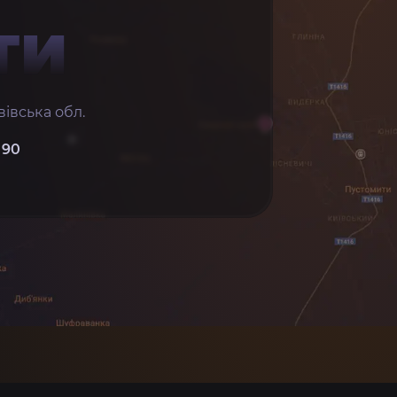
ТИ
івська обл.
 90