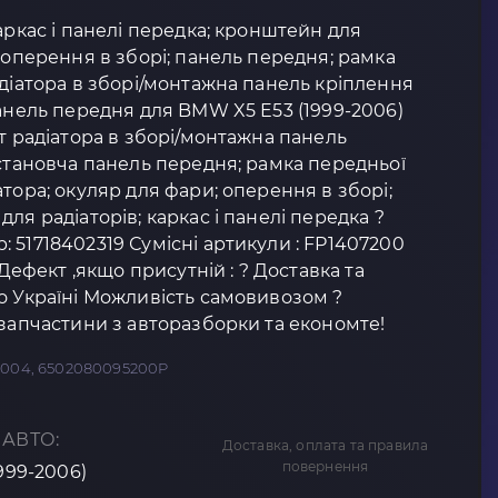
аркас і панелі передка; кронштейн для
; оперення в зборі; панель передня; рамка
адіатора в зборі/монтажна панель кріплення
панель передня для BMW X5 E53 (1999-2006)
рт радіатора в зборі/монтажна панель
установча панель передня; рамка передньої
тора; окуляр для фари; оперення в зборі;
ля радіаторів; каркас і панелі передка ?
 51718402319 Сумісні артикули : FP1407200
 Дефект ,якщо присутній : ? Доставка та
о Україні Можливість самовивозом ?
озапчастини з авторазборки та економте!
5004, 6502080095200P
 АВТО:
Доставка, оплата та правила
повернення
1999-2006)