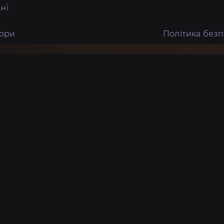
ні
тори
Політика без