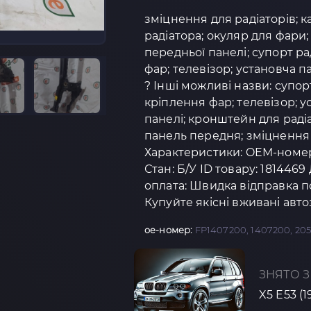
зміцнення для радіаторів; к
радіатора; окуляр для фари
передньої панелі; супорт р
фар; телевізор; установча 
? Інші можливі назви: супо
кріплення фар; телевізор; 
панелі; кронштейн для радіа
панель передня; зміцнення д
Характеристики: OEM-номер:
Стан: Б/У ID товару: 1814469
оплата: Швидка відправка п
Купуйте якісні вживані авт
oe-номер:
FP1407200, 1407200, 20
ЗНЯТО З
X5 E53 (