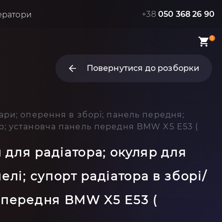
+38
050 368 26 90
ератори
0
Повернутися до розборки
фари; оперення в зборі; панель передня;
ор; установча панель передня BMW X5 E53 (
 для радіатора; окуляр для
лі; супорт радіатора в зборі/
 передня BMW X5 E53 (