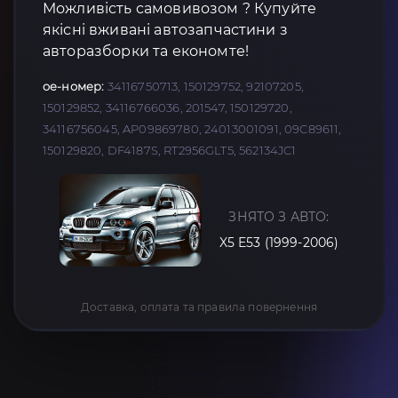
Можливість самовивозом ? Купуйте
якісні вживані автозапчастини з
авторазборки та економте!
oe-номер:
34116750713, 150129752, 92107205,
150129852, 34116766036, 201547, 150129720,
34116756045, AP09869780, 24013001091, 09C89611,
150129820, DF4187S, RT2956GLT5, 562134JC1
ЗНЯТО З АВТО:
X5 E53 (1999-2006)
Доставка, оплата та правила повернення