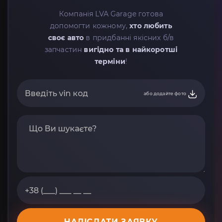
Компанія LVA Garage готова
допомогти кожному,
хто любить
своє авто
в придбанні якісних б/в
запчастин
вигідно та в найкоротші
терміни
!
або додайте фото
НАДІСЛАТИ ЗАЯВКУ