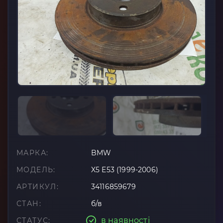
МАРКА:
BMW
МОДЕЛЬ:
X5 E53 (1999-2006)
АРТИКУЛ:
34116859679
СТАН:
б/в
в наявності
СТАТУС: