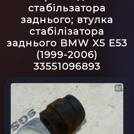
стабільзатора
заднього; втулка
стабілізатора
заднього BMW X5 E53
(1999-2006)
33551096893