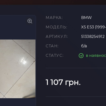
МАРКА:
BMW
МОДЕЛЬ:
X5 E53 (1999
АРТИКУЛ:
51338254912
СТАН:
б/в
СТАТУС:
в наявнос
1 107 грн.