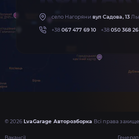
село Нагоряни
вул Садова, 13
Льв
+38
067 477 69 10
+38
050 368 26
© 2026
LvaGarage Авторозборка
Всі права захище
Вакансії
Генера