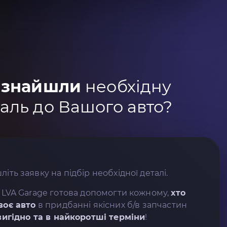
 знайшли
необхідну
аль до Вашого авто?
літь заявку на підбір необхідної деталі.
 LVA Garage готова допомогти кожному,
хто
воє авто
в придбанні якісних б/в запчастин
вигідно та в найкоротші терміни
!