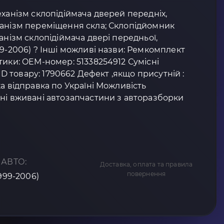
еханізм склопідіймача дверей передніх,
ханізм переміщення скла; Склопідйомник
анізм склопідіймача двері передньої,
99-2006) ? Інші можливі назви: Ремкомплект
тики: OEM-номер: 51338254912 Сумісні
 ID товару: 1790662 Дефект ,якщо присутній :
а відправка по Україні Можливість
ні вживані автозапчастини з авторазборки
 АВТО:
Доставка, оплата та правила
повернення
1999-2006)