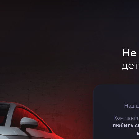
Не
дет
Надіш
Компанія
любить с