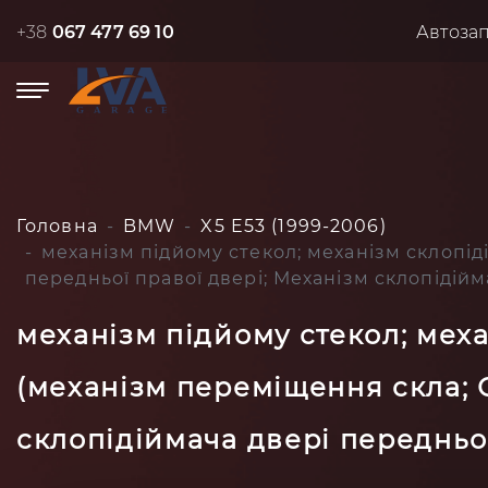
+38
067 477 69 10
Автоза
Головна
BMW
X5 E53 (1999-2006)
механізм підйому стекол; механізм склопі
передньої правої двері; Механізм склопідійм
механізм підйому стекол; мех
(механізм переміщення скла; 
склопідіймача двері передньої