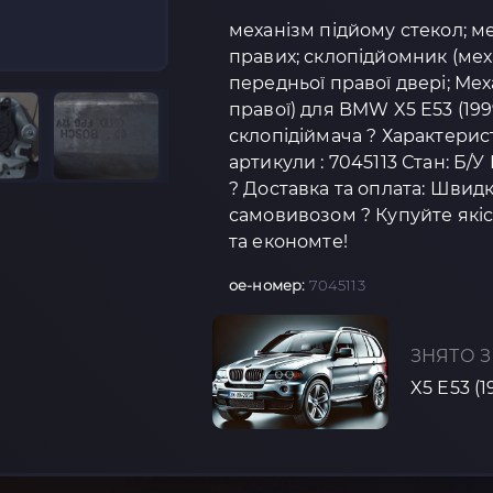
механізм підйому стекол; м
правих; склопідйомник (ме
передньої правої двері; Мех
правої) для BMW X5 E53 (19
склопідіймача ? Характерис
артикули : 7045113 Стан: Б/У
? Доставка та оплата: Швидк
самовивозом ? Купуйте якіс
та економте!
oe-номер:
7045113
ЗНЯТО З
X5 E53 (