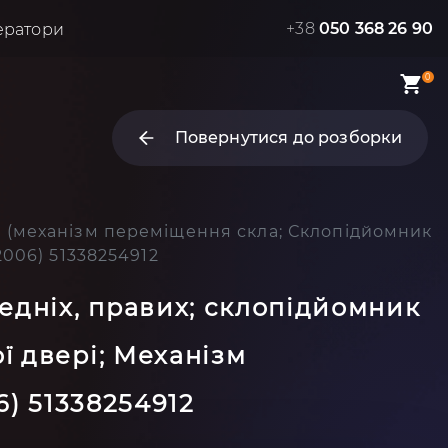
+38
050 368 26 90
ератори
0
Повернутися до розборки
к (механізм переміщення скла; Склопідйомник
2006) 51338254912
едніх, правих; склопідйомник
ї двері; Механізм
6) 51338254912