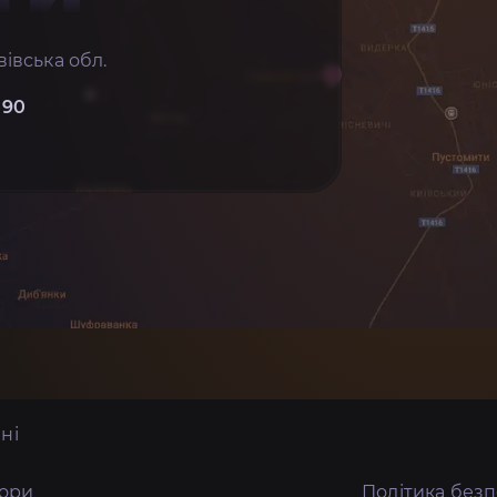
івська обл.
 90
ні
тори
Політика без