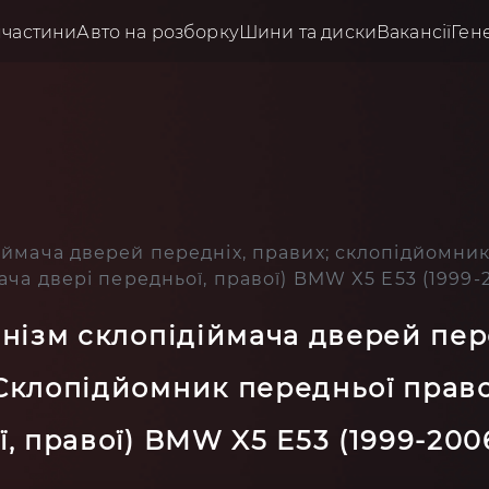
пчастини
Авто на розборку
Шини та диски
Вакансії
Ген
діймача дверей передніх, правих; склопідйомни
ача двері передньої, правої) BMW X5 E53 (1999-
анізм склопідіймача дверей пер
Склопідйомник передньої право
, правої) BMW X5 E53 (1999-200