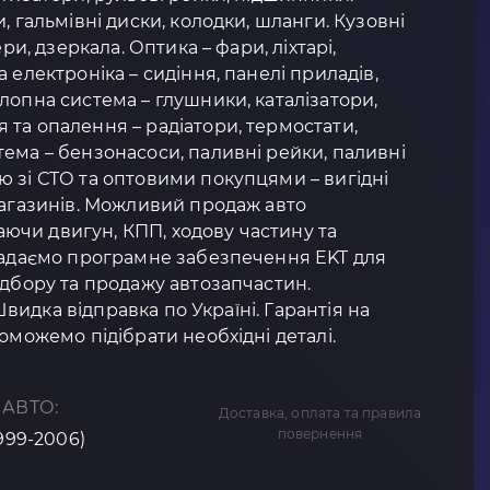
, гальмівні диски, колодки, шланги. Кузовні
ери, дзеркала. Оптика – фари, ліхтарі,
 електроніка – сидіння, панелі приладів,
лопна система – глушники, каталізатори,
та опалення – радіатори, термостати,
ема – бензонасоси, паливні рейки, паливні
 зі СТО та оптовими покупцями – вигідні
магазинів. Можливий продаж авто
чи двигун, КПП, ходову частину та
 Надаємо програмне забезпечення EKT для
ідбору та продажу автозапчастин.
 Швидка відправка по Україні. Гарантія на
оможемо підібрати необхідні деталі.
 АВТО:
Доставка, оплата та правила
повернення
1999-2006)