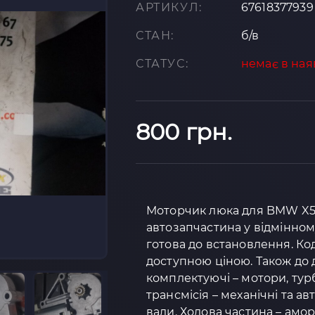
АРТИКУЛ:
67618377939
СТАН:
б/в
СТАТУС:
немає в ная
800 грн.
Моторчик люка для BMW X5 E
автозапчастина у відмінном
готова до встановлення. Код 
доступною ціною. Також до д
комплектуючі – мотори, тур
трансмісія – механічні та а
вали. Ходова частина – амо