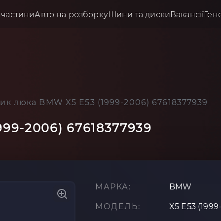
пчастини
Авто на розборку
Шини та диски
Вакансії
Ген
ик люка BMW X5 E53 (1999-2006) 67618377939
99-2006) 67618377939
МАРКА:
BMW
МОДЕЛЬ:
X5 E53 (1999