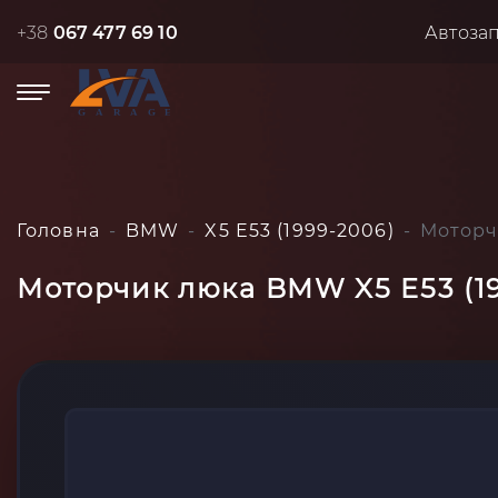
+38
067 477 69 10
Автоза
Головна
BMW
X5 E53 (1999-2006)
Моторч
Моторчик люка BMW X5 E53 (19