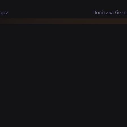
тори
Політика без