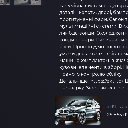
Гальмівна система – супорти
деталі – капоти, двері, бамп
протитуманні фари. Салон та
мультимедійні системи. Вих
лямбда-зонди. Охолодження 
кондиціонери. Паливна сист
баки. Пропонуємо співпрацю
умови для автосервісів та 
машинокомплектом, включаю
кузовні елементи в зборі.
повного контролю обліку, п
Детальніше: https://ekt.ltd/.
перевірку. Звертайтесь, доп
ЗНЯТО З
X5 E53 (