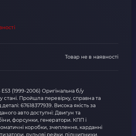
вності
Товар не в наявності
53 (1999-2006) Оригінальна б/у
у стані. Пройшла перевірку, справна та
деталі: 67618377939. Висока якість за
аного авто доступні: Двигун та
біни, форсунки, генератори. КПП і
втоматичні коробки, зчеплення, карданні
ртизатори, рульові рейки, підшипники.