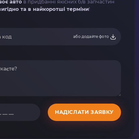
воє авто
в придбанні якісних б/в запчастин
вигідно та в найкоротші терміни
!
або додайте фото
НАДІСЛАТИ ЗАЯВКУ