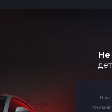
Не
дет
Надіш
Компанія