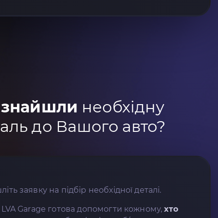
 знайшли
необхідну
аль до Вашого авто?
літь заявку на підбір необхідної деталі.
 LVA Garage готова допомогти кожному,
хто