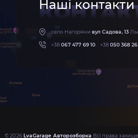
Наші контакти
КОНТАК
село Нагоряни
вул Садова, 13
Льв
+38
067 477 69 10
+38
050 368 26
© 2026
LvaGarage Авторозборка
Всі права захище