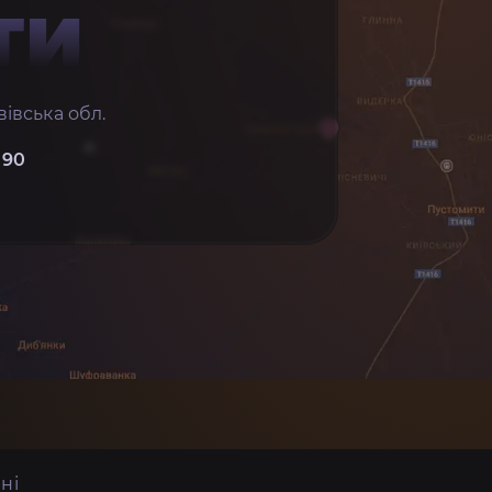
ТИ
івська обл.
 90
ні