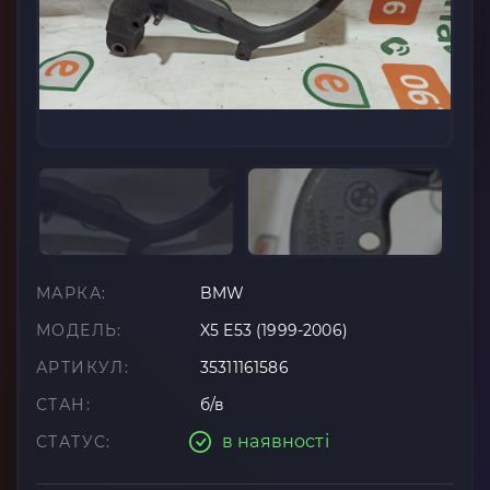
МАРКА:
BMW
МОДЕЛЬ:
X5 E53 (1999-2006)
АРТИКУЛ:
35311161586
СТАН:
б/в
в наявності
СТАТУС: