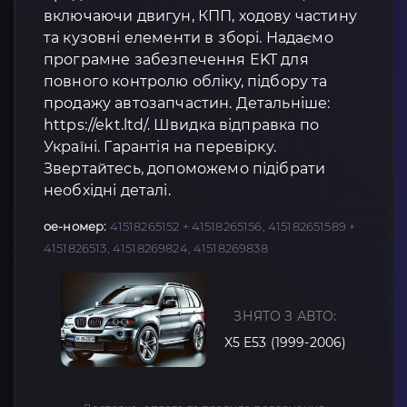
включаючи двигун, КПП, ходову частину
та кузовні елементи в зборі. Надаємо
програмне забезпечення EKT для
повного контролю обліку, підбору та
продажу автозапчастин. Детальніше:
https://ekt.ltd/. Швидка відправка по
Україні. Гарантія на перевірку.
Звертайтесь, допоможемо підібрати
необхідні деталі.
oe-номер:
41518265152 + 41518265156, 415182651589 +
4151826513, 41518269824, 41518269838
ЗНЯТО З АВТО:
X5 E53 (1999-2006)