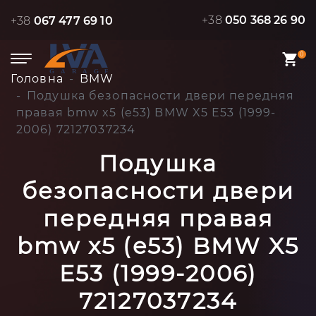
+38
050 368 26 90
+38
067 477 69 10
0
Головна
BMW
Подушка безопасности двери передняя
правая bmw x5 (e53) BMW X5 E53 (1999-
2006) 72127037234
Подушка
безопасности двери
передняя правая
bmw x5 (e53) BMW X5
E53 (1999-2006)
72127037234