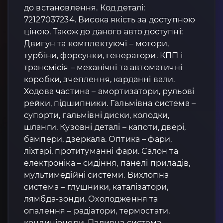
до встановлення. Код деталі:
72127037234. Висока якість за доступною
ціною. Також до даного авто доступні:
Двигун та комплектуючі – мотори,
турбіни, форсунки, генератори. КПП і
трансмісія – механічні та автоматичні
коробки, зчеплення, карданні вали.
Ходова частина – амортизатори, рульові
рейки, підшипники. Гальмівна система –
супорти, гальмівні диски, колодки,
шланги. Кузовні деталі – капоти, двері,
бампери, дзеркала. Оптика – фари,
ліхтарі, протитуманні фари. Салон та
електроніка – сидіння, панелі приладів,
мультимедійні системи. Вихлопна
система – глушники, каталізатори,
лямбда-зонди. Охолодження та
опалення – радіатори, термостати,
кондиціонери. Паливна система –