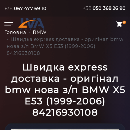
+38
050 368 26 90
+38
067 477 69 10
0
Головна
BMW
Швидка express доставка - оригінал bmw
нова з/п BMW X5 E53 (1999-2006)
84216930108
Швидка express
доставка - оригінал
bmw нова з/п BMW X5
E53 (1999-2006)
84216930108