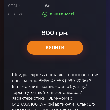
СТАН:
б/в
в наявності
СТАТУС:
800 грн.
КУПИТИ
Швидка express доставка - оригінал bmw
нова з/п для BMW X5 E53 (1999-2006) ?
Інші можливі назви: Нові та бу, ціну/
термін уточнюйте в менеджера ?
Характеристики: OEM-номер:
84216930108 Сумісні артикули : Стан: Б/У