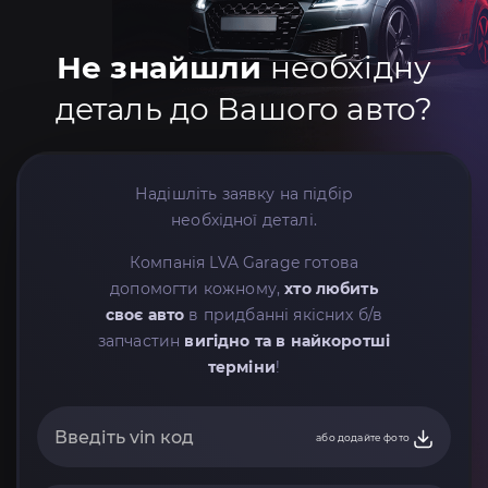
Не знайшли
необхідну
деталь до Вашого авто?
Надішліть заявку на підбір
необхідної деталі.
Компанія LVA Garage готова
допомогти кожному,
хто любить
своє авто
в придбанні якісних б/в
запчастин
вигідно та в найкоротші
терміни
!
або додайте фото