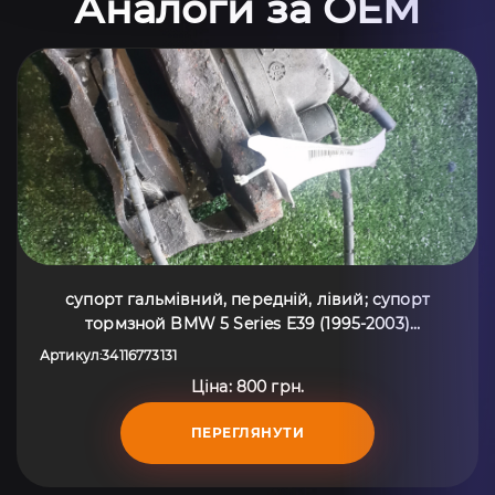
Аналоги за OEM
супорт гальмівний, передній, лівий; супорт
тормзной BMW 5 Series E39 (1995-2003)
34116773131
Артикул
34116773131
:
Ціна: 800 грн.
ПЕРЕГЛЯНУТИ