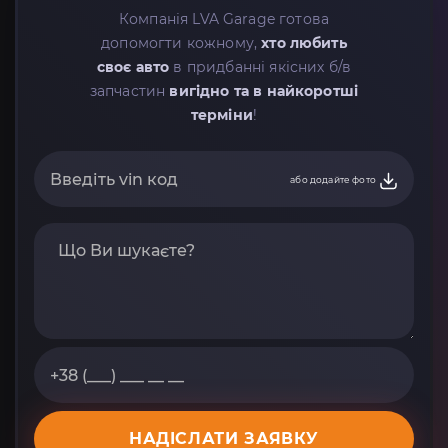
Компанія LVA Garage готова
допомогти кожному,
хто любить
своє авто
в придбанні якісних б/в
запчастин
вигідно та в найкоротші
терміни
!
або додайте фото
НАДІСЛАТИ ЗАЯВКУ