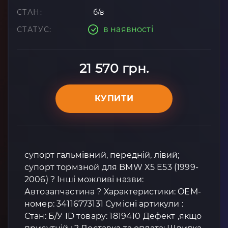
СТАН:
б/в
в наявності
СТАТУС:
21 570 грн.
КУПИТИ
супорт гальмівний, передній, лівий;
супорт тормзной для BMW X5 E53 (1999-
2006) ? Інші можливі назви:
Автозапчастина ? Характеристики: OEM-
номер: 34116773131 Сумісні артикули :
Стан: Б/У ID товару: 1819410 Дефект ,якщо