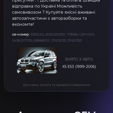
присутній : ? Доставка та оплата: Швидка
відправка по Україні Можливість
самовивозом ? Купуйте якісні вживані
автозапчастини з авторазборки та
економте!
oe-номер:
9292145, SEB000290, 178186, CZH1003,
24360117135, 69868001, 37615255, 37615353
ЗНЯТО З АВТО:
X5 E53 (1999-2006)
Доставка, оплата та правила повернення