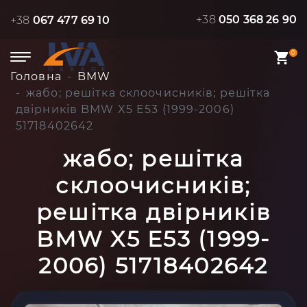
+38
050 368 26 90
+38
067 477 69 10
0
Головна
BMW
жабо; решітка склоочисників; решітка
двірників BMW X5 E53 (1999-2006)
51718402642
жабо; решітка
склоочисників;
решітка двірників
BMW X5 E53 (1999-
2006) 51718402642