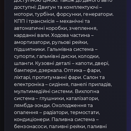
доступною ціною. Також до даного авто
доступні: Двигун та комплектуючі –
мотори, турбіни, форсунки, генератори.
КПП і трансмісія – механічні та
автоматичні коробки, зчеплення,
карданні вали. Ходова частина –
амортизатори, рульові рейки,
підшипники. Гальмівна система –
супорти, гальмівні диски, колодки,
шланги. Кузовні деталі – капоти, двері,
бампери, дзеркала. Оптика – фари,
ліхтарі, протитуманні фари. Салон та
електроніка – сидіння, панелі приладів,
мультимедійні системи. Вихлопна
система – глушники, каталізатори,
лямбда-зонди. Охолодження та
опалення – радіатори, термостати,
кондиціонери. Паливна система –
бензонасоси, паливні рейки, паливні