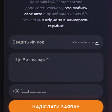
Компанія LVA Garage готова
допомогти кожному,
хто любить
своє авто
в придбанні якісних б/в
запчастин
вигідно та в найкоротші
терміни
!
або додайте фото
НАДІСЛАТИ ЗАЯВКУ