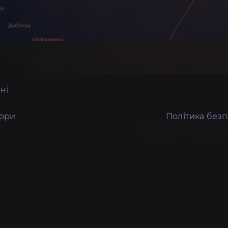
ні
тори
Політика без