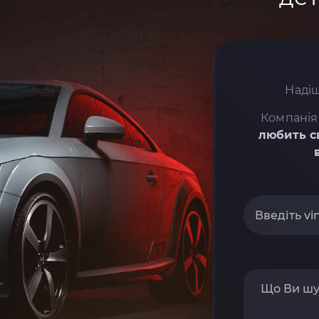
Надіш
Компанія
любить с