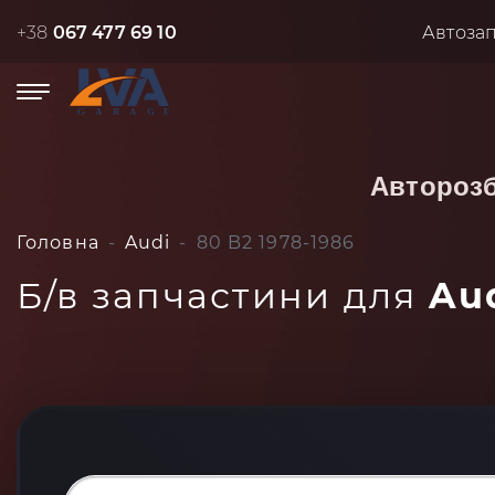
+38
067 477 69 10
Автоза
Автороз
Головна
Audi
80 B2 1978-1986
Б/в запчастини для
Aud