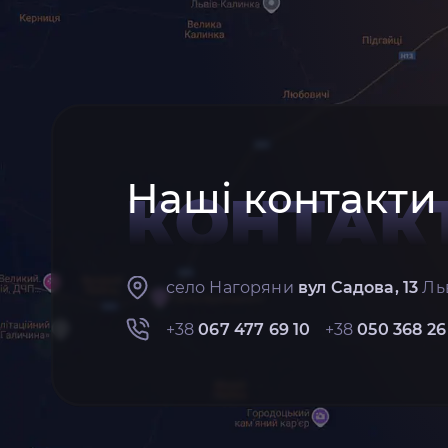
Наші контакти
КОНТАК
село Нагоряни
вул Садова, 13
Льв
+38
067 477 69 10
+38
050 368 26