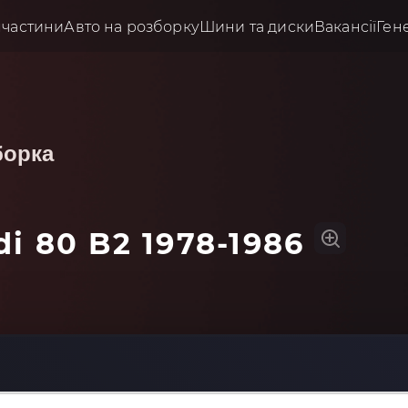
пчастини
Авто на розборку
Шини та диски
Вакансії
Ген
борка
i 80 B2 1978-1986