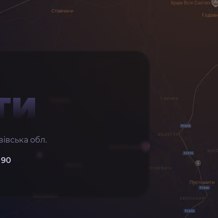
ТИ
івська обл.
 90