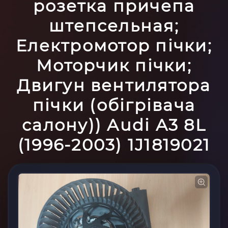
розетка причепа
штепсельная;
Електромотор пічки;
Моторчик пічки;
Двигун вентилятора
пічки (обігрівача
салону)) Audi A3 8L
(1996-2003) 1J1819021