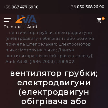
+38
050 368 26 90
+38
067 477 69 10
0
Головна
Audi
вентилятор грубки; електродвигуни
(електродвигун обігрівача або розетка
причепа штепсельная; Електромотор
пічки; Моторчик пічки; Двигун
вентилятора пічки (обігрівача салону))
Audi A3 8L (1996-2003) 1J1819021
вентилятор грубки;
електродвигуни
(електродвигун
обігрівача або