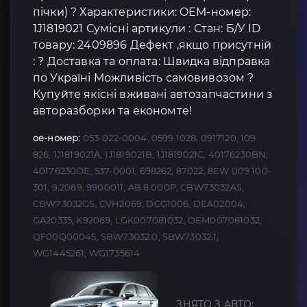
пічки) ? Характеристики: OEM-номер:
1J1819021 Сумісні артикули : Стан: Б/У ID
товару: 2409896 Дефект ,якщо присутній
: ? Доставка та оплата: Швидка відправка
по Україні Можливість самовивозом ?
Купуйте якісні вживані автозапчастини з
авторазборки та економте!
oe-номер:
053-022-0004, 0599.1028, 0917120, 109
826, 1J1819021A, 1J1819021B, 1J1819021C, 40176230BN,
40176230OE, 537-0001, 698262, 87022, 8EW 009 100-
301, 9.2069, 9900011, AB 8 000P, CBW73032AS,
CBW73032GS, CVH2069, DCG1006, DEA02004,
GA20335, K92069, LGK007081032, OEM007081032,
QF00Q00045, SBW73032.0, SBW73032.1,
WG1445261, WG1735614
ЗНЯТО З АВТО: