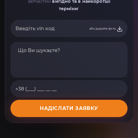
запчастин
вигідно та в найкоротші
терміни
!
або додайте фото
НАДІСЛАТИ ЗАЯВКУ