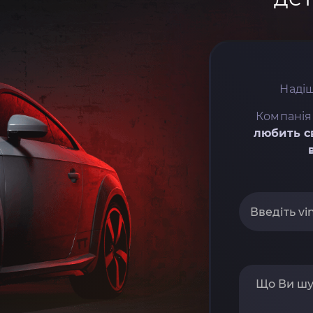
Надіш
Компанія
любить с