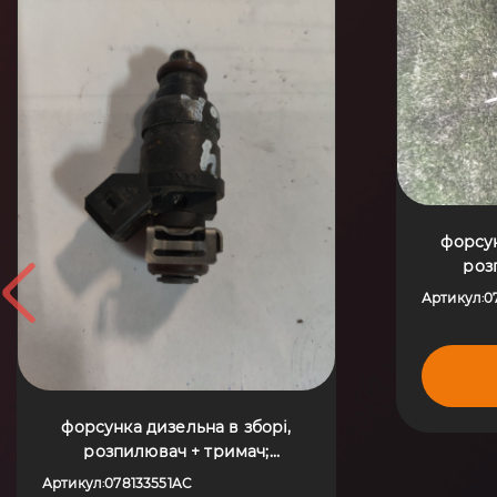
форсун
роз
форсунк
Артикул
0
:
електр
(199
форсунка дизельна в зборі,
розпилювач + тримач;
форсунка інжектора; форсунки
Артикул
078133551AC
: