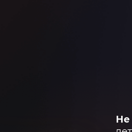
Не
дет