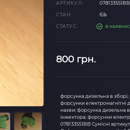
АРТИКУЛ:
078133551BB
СТАН:
б/в
СТАТУС:
в наявнос
800 грн.
форсунка дизельна в зборі,
форсунки електромагнітні дл
назви: форсунка дизельна в
інжектора; форсунки електр
078133551BB Сумісні артикул