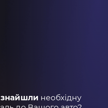
 знайшли
необхідну
аль до Вашого авто?