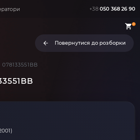
+38
050 368 26 90
ератори
0
Повернутися до розборки
) 078133551BB
133551BB
2001)