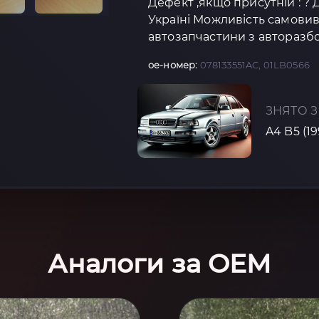
Дефект ,якщо присутній : ? 
Україні Можливість самовив
автозапчастини з авторазбо
oe-номер:
078133551AC, 01LB0566
ЗНЯТО З
A4 B5 (1
Аналоги за OEM