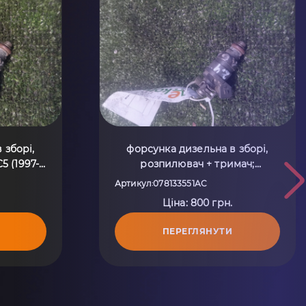
 зборі,
форсунка дизельна в зборі,
5 (1997-
розпилювач + тримач;
AC
форсунка інжектора; форсунки
Артикул
078133551AC
:
електромагнітні Audi A6 C5
Ціна: 800 грн.
(1997-2004) 078133551AC
ПЕРЕГЛЯНУТИ