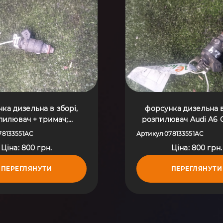
ка дизельна в зборі,
форсунка дизельна в
пилювач + тримач;
розпилювач Audi A6 C
а інжектора; форсунки
2004) 078133551
78133551AC
Артикул
078133551AC
:
омагнітні Audi A6 C5
Ціна: 800 грн.
Ціна: 800 грн.
7-2004) 078133551AC
ПЕРЕГЛЯНУТИ
ПЕРЕГЛЯНУТИ