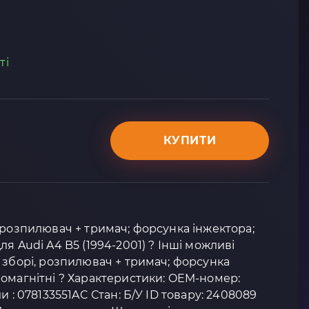
ті
КУПИТИ
 розпилювач + тримач; форсунка інжектора;
я Audi A4 B5 (1994-2001) ? Інші можливі
 зборі, розпилювач + тримач; форсунка
омагнітні ? Характеристики: OEM-номер:
и : 078133551AC Стан: Б/У ID товару: 2408089