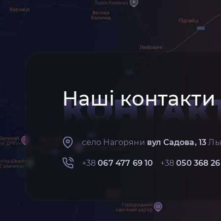
Наші контакти
КОНТАК
село Нагоряни
вул Садова, 13
Льв
+38
067 477 69 10
+38
050 368 26