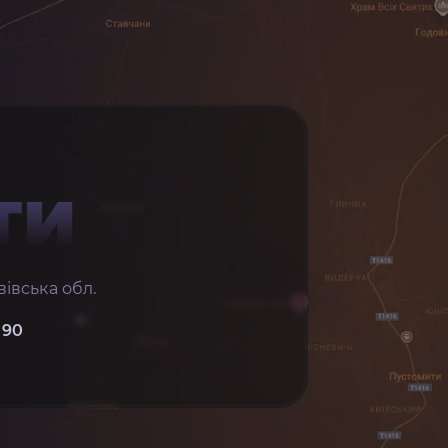
ТИ
івська обл.
 90