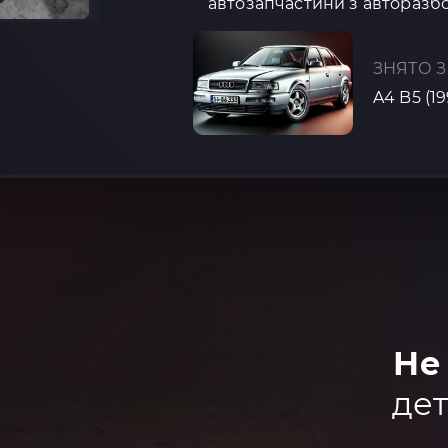
автозапчастини з авторазбо
ЗНЯТО З
A4 B5 (1
Не
дет