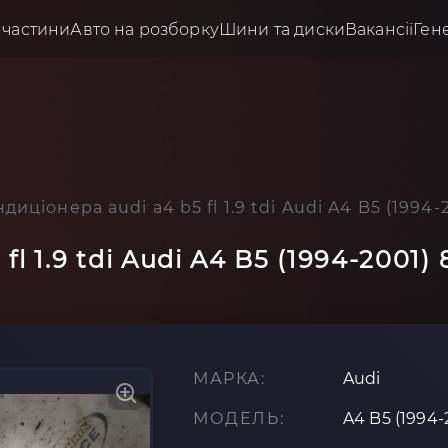
пчастини
Авто на розборку
Шини та диски
Вакансії
Ген
диціонера audi a4 b5 fl 1.9 tdi Audi A4 B5 (1994
fl 1.9 tdi Audi A4 B5 (1994-2001)
МАРКА:
Audi
МОДЕЛЬ:
A4 B5 (1994-