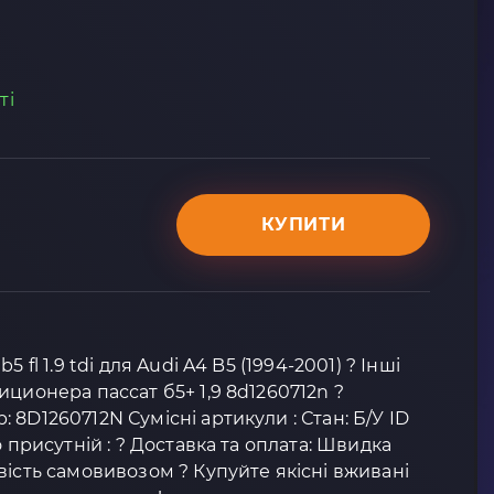
ті
КУПИТИ
 fl 1.9 tdi для Audi A4 B5 (1994-2001) ? Інші
иционера пассат б5+ 1,9 8d1260712n ?
8D1260712N Сумісні артикули : Стан: Б/У ID
о присутній : ? Доставка та оплата: Швидка
вість самовивозом ? Купуйте якісні вживані