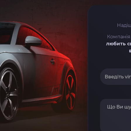
Надіш
Компанія
любить с