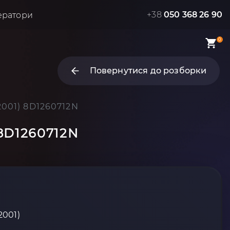
+38
050 368 26 90
ератори
0
Повернутися до розборки
-2001) 8D1260712N
 8D1260712N
2001)