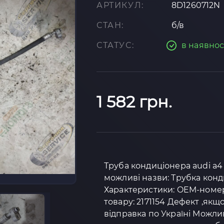
АРТИКУЛ:
8D1260712N
СТАН:
б/в
СТАТУС:
в наявнос
1 582 грн.
Труба кондиціонера audi a4 b5
можливі назви: Трубка конд
Характеристики: OEM-номер: 
товару: 2171154 Дефект ,якщ
відправка по Україні Можли