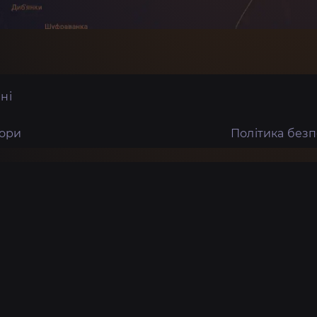
ні
тори
Політика без