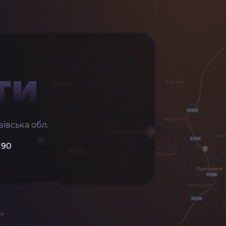
ТИ
івська обл.
 90