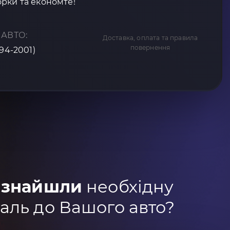
рки та економте!
 АВТО:
Доставка, оплата та правила
повернення
994-2001)
 знайшли
необхідну
аль до Вашого авто?