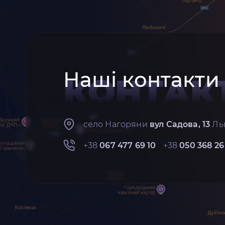
Наші контакти
КОНТАК
село Нагоряни
вул Садова, 13
Льв
+38
067 477 69 10
+38
050 368 26