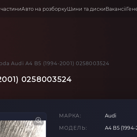
пчастини
Авто на розборку
Шини та диски
Вакансії
Ген
bda Audi A4 B5 (1994-2001) 0258003524
2001) 0258003524
МАРКА:
Audi
МОДЕЛЬ:
A4 B5 (1994-