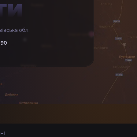
ТИ
івська обл.
 90
ні