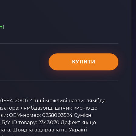
ті
КУПИТИ
(1994-2001) ? Інші можливі назви: лямбда
лізатора; лямбдазонд, датчик кисню до
ики: OEM-номер: 0258003524 Сумісні
 Б/У ID товару: 2343070 Дефект ,якщо
плата: Швидка відправка по Україні