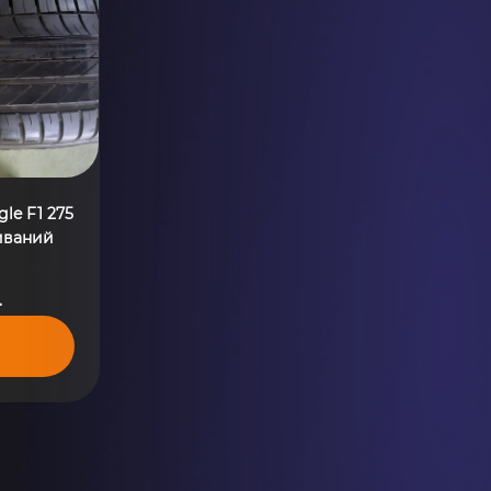
le F1 275
живаний
.