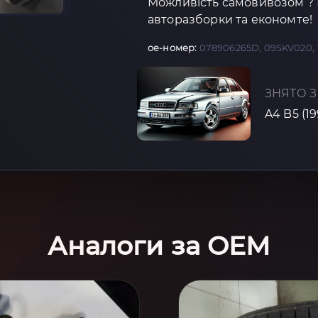
Можливість самовивозом ? К
авторазборки та економте!
oe-номер:
078906265D, 09SKV020, 
ЗНЯТО З
A4 B5 (1
Аналоги за OEM