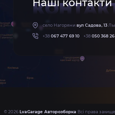
Наші контакти
КОНТАК
село Нагоряни
вул Садова, 13
Льв
+38
067 477 69 10
+38
050 368 26
© 2026
LvaGarage Авторозборка
Всі права захище