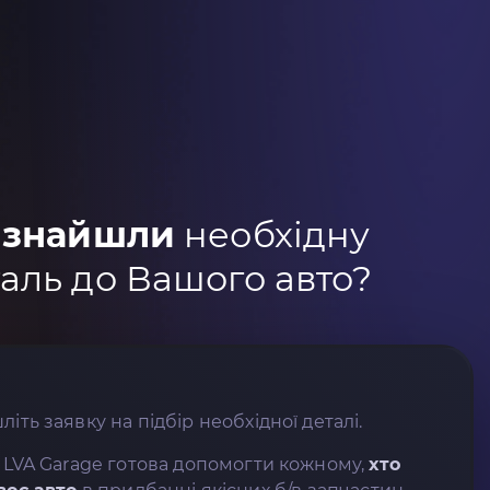
 знайшли
необхідну
аль до Вашого авто?
літь заявку на підбір необхідної деталі.
 LVA Garage готова допомогти кожному,
хто