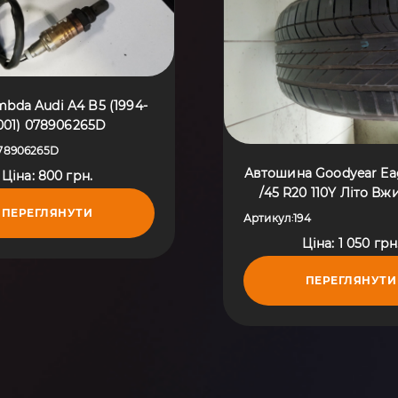
mbda Audi A4 B5 (1994-
001) 078906265D
78906265D
Автошина Goodyear Eag
Ціна: 800 грн.
/45 R20 110Y Літо В
ПЕРЕГЛЯНУТИ
Артикул
194
:
Ціна: 1 050 грн
ПЕРЕГЛЯНУТИ