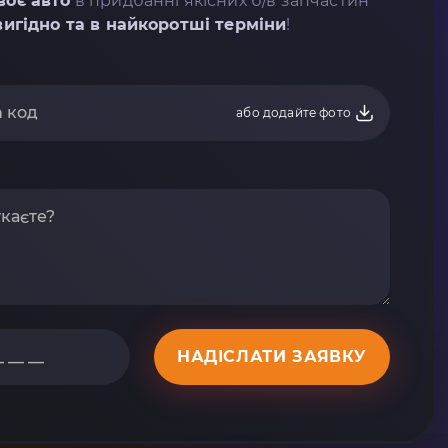
воє авто
в придбанні якісних б/в запчастин
вигідно та в найкоротші терміни
!
або додайте фото
НАДІСЛАТИ ЗАЯВКУ