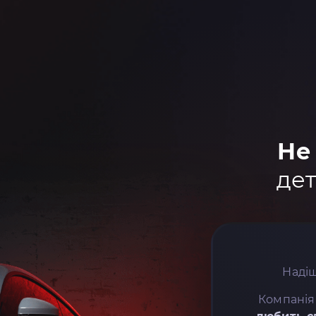
Не
дет
Надіш
Компанія