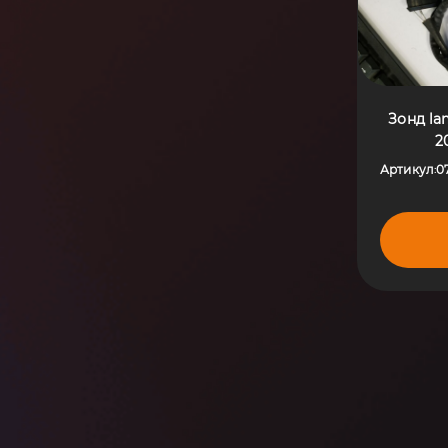
Зонд la
2
Артикул
0
: