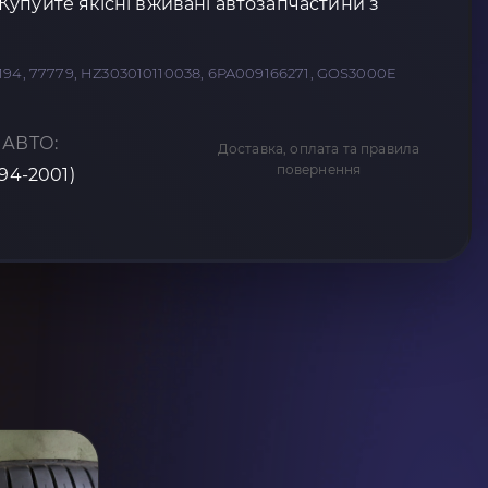
упуйте якісні вживані автозапчастини з
194, 77779, HZ303010110038, 6PA009166271, GOS3000E
 АВТО:
Доставка, оплата та правила
повернення
994-2001)