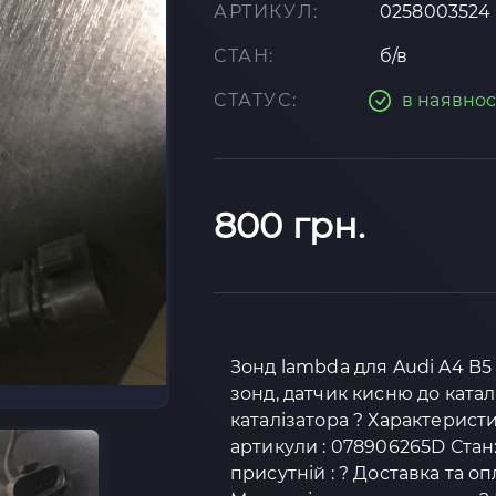
АРТИКУЛ:
0258003524
СТАН:
б/в
СТАТУС:
в наявнос
800 грн.
Зонд lambda для Audi A4 B5 
зонд, датчик кисню до ката
каталізатора ? Характерист
артикули : 078906265D Стан:
присутній : ? Доставка та о