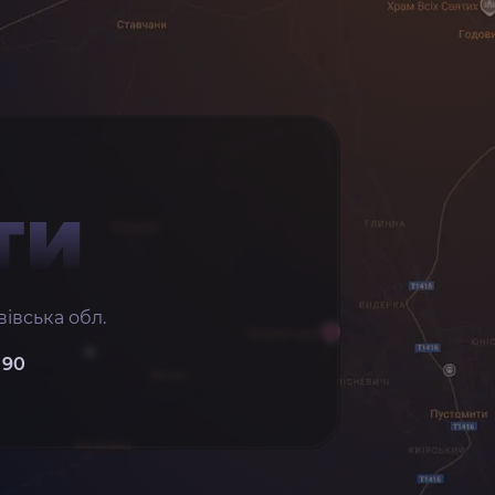
ТИ
івська обл.
 90