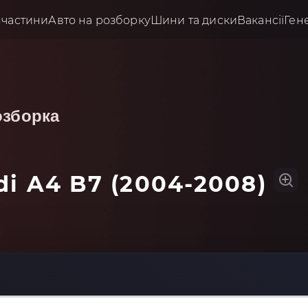
пчастини
Авто на розборку
Шини та диски
Вакансії
Ген
озборка
di A4 B7 (2004-2008)