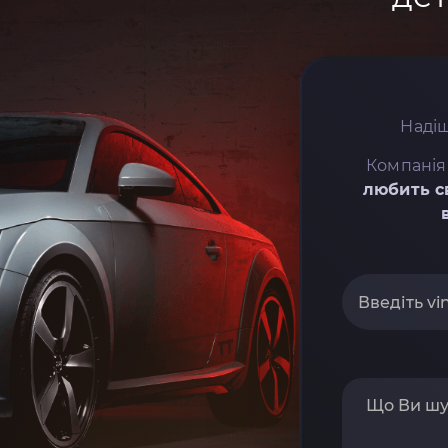
Надіш
Компанія
любить с