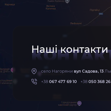
Наші контакти
КОНТАК
село Нагоряни
вул Садова, 13
Льв
+38
067 477 69 10
+38
050 368 26