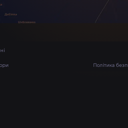
ні
тори
Політика без