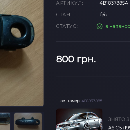
АРТИКУЛ:
4B1837885A
СТАН:
б/в
СТАТУС:
в наявнос
800 грн.
oe-номер:
4B1837885
ЗНЯТО З
A6 C5 (1