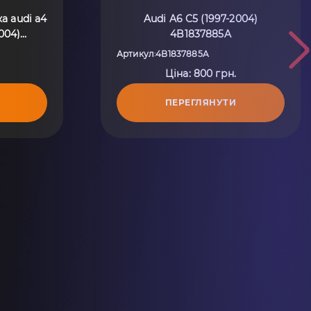
а audi а4
Audi A6 C5 (1997-2004)
004)
4B1837885A
Артикул
4B1837885A
:
Ціна: 800 грн.
ПЕРЕГЛЯНУТИ