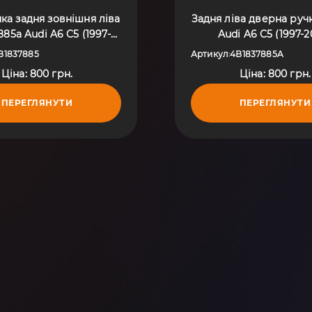
чка задня зовнішня ліва
Задня ліва дверна ручк
885a Audi A6 C5 (1997-
Audi A6 C5 (1997-2
004) 4B1837885
4B1837885A
B1837885
Артикул
4B1837885A
:
Ціна: 800 грн.
Ціна: 800 грн.
ПЕРЕГЛЯНУТИ
ПЕРЕГЛЯНУТИ