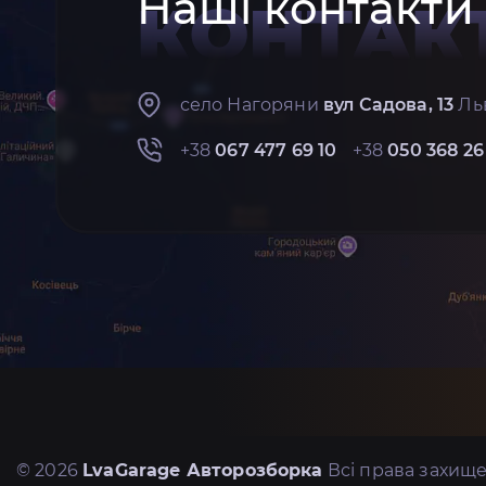
Наші контакти
КОНТАК
село Нагоряни
вул Садова, 13
Льв
+38
067 477 69 10
+38
050 368 26
© 2026
LvaGarage Авторозборка
Всі права захище