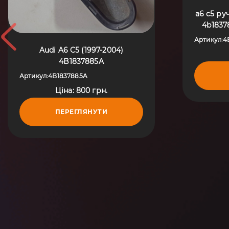
a6 c5 ру
4b1837
2
Артикул
4
:
Audi A6 C5 (1997-2004)
4B1837885A
Артикул
4B1837885A
:
Ціна: 800 грн.
ПЕРЕГЛЯНУТИ