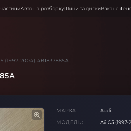
пчастини
Авто на розборку
Шини та диски
Вакансії
Ген
C5 (1997-2004) 4B1837885A
885A
МАРКА:
Audi
МОДЕЛЬ:
A6 C5 (1997-