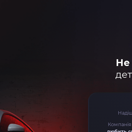
Не
дет
Надіш
Компанія
любить с