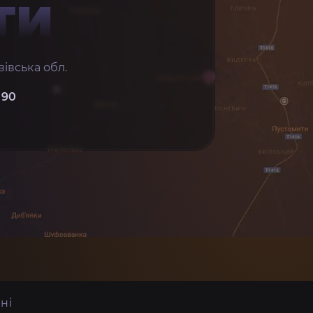
ТИ
івська обл.
 90
ні