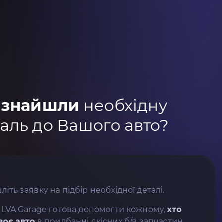
 знайшли
необхідну
аль до Вашого авто?
літь заявку на підбір необхідної деталі.
 LVA Garage готова допомогти кожному,
хто
воє авто
в придбанні якісних б/в запчастин