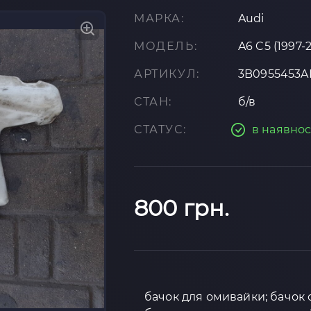
МАРКА:
Audi
МОДЕЛЬ:
A6 C5 (1997-
АРТИКУЛ:
3B0955453A
СТАН:
б/в
СТАТУС:
в наявнос
800 грн.
бачок для омивайки; бачок 