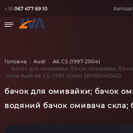
+38
067 477 69 10
Автоза
Головна
Audi
A6 C5 (1997-2004)
бачок для омивайки; бачок омивайки; бачо
скла Audi A6 C5 (1997-2004) 3B0955453AD
бачок для омивайки; бачок ом
водяний бачок омивача скла; 