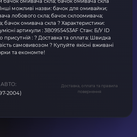
 бачок омивача скла; бачок омивача скла
? Інші можливі назви: бачок для омивайки;
ача лобового скла; бачок склоомивача;
; бачок омивача скла ? Характеристики:
існі артикули : 3B0955453AF Стан: Б/У ID
о присутній : ? Доставка та оплата: Швидка
вість самовивозом ? Купуйте якісні вживані
рки та економте!
 АВТО:
Доставка, оплата та правила
повернення
997-2004)