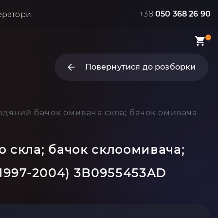
+38
050 368 26 90
ератори
0
Повернутися до розборки
водяний бачок омивача скла; бачок омивача
 скла; бачок склоомивача;
(1997-2004) 3B0955453AD