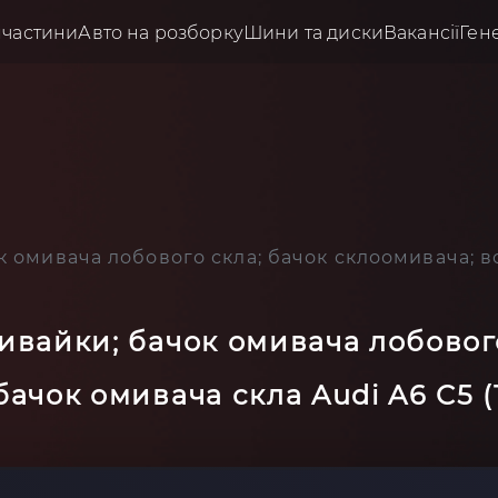
пчастини
Авто на розборку
Шини та диски
Вакансії
Ген
к омивача лобового скла; бачок склоомивача; 
ивайки; бачок омивача лобового
бачок омивача скла Audi A6 C5 