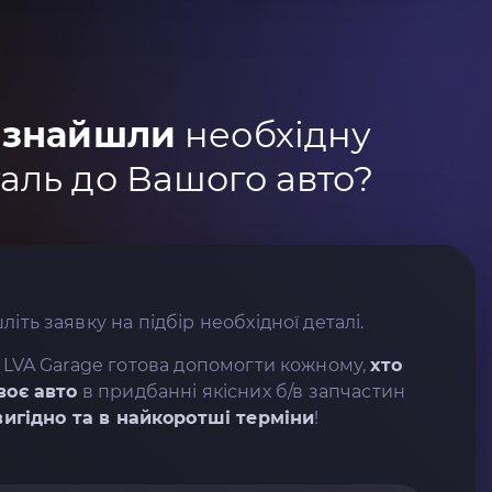
 знайшли
необхідну
аль до Вашого авто?
літь заявку на підбір необхідної деталі.
 LVA Garage готова допомогти кожному,
хто
воє авто
в придбанні якісних б/в запчастин
вигідно та в найкоротші терміни
!