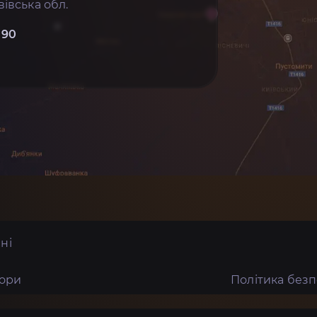
івська обл.
 90
ні
тори
Політика без