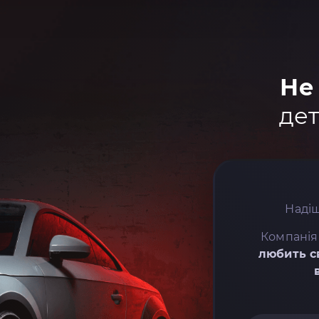
Не
дет
Надіш
Компанія
любить с