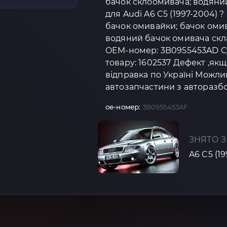
бачок склоомивача; водяний
для Audi A6 C5 (1997-2004) 
бачок омивайки; бачок омив
водяний бачок омивача скла
OEM-номер: 3B0955453AD Сум
товару: 1602537 Дефект ,якщ
відправка по Україні Можли
автозапчастини з авторазбо
oe-номер:
3B0955453AF
ЗНЯТО З
A6 C5 (1