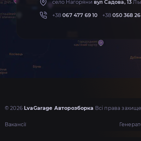
село Нагоряни
вул Садова, 13
Льв
+38
067 477 69 10
+38
050 368 26
© 2026
LvaGarage Авторозборка
Всі права захище
Вакансії
Генера