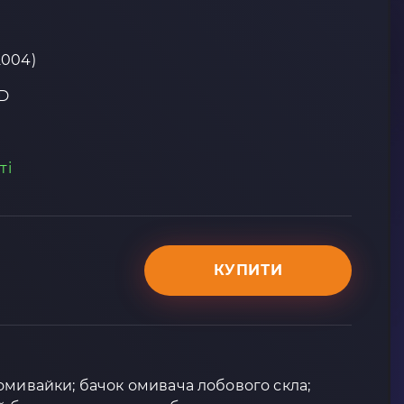
2004)
D
ті
КУПИТИ
омивайки; бачок омивача лобового скла;