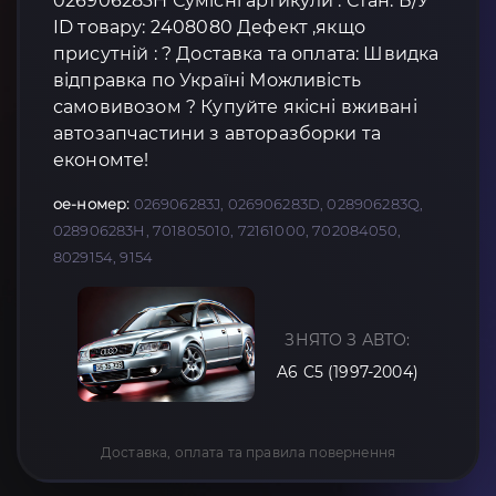
026906283H Сумісні артикули : Стан: Б/У
ID товару: 2408080 Дефект ,якщо
присутній : ? Доставка та оплата: Швидка
відправка по Україні Можливість
самовивозом ? Купуйте якісні вживані
автозапчастини з авторазборки та
економте!
oe-номер:
026906283J, 026906283D, 028906283Q,
028906283H, 701805010, 72161000, 702084050,
8029154, 9154
ЗНЯТО З АВТО:
A6 C5 (1997-2004)
Доставка, оплата та правила повернення