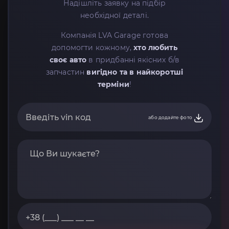
Надішліть заявку на підбір
необхідної деталі.
Компанія LVA Garage готова
допомогти кожному,
хто любить
своє авто
в придбанні якісних б/в
запчастин
вигідно та в найкоротші
терміни
!
або додайте фото