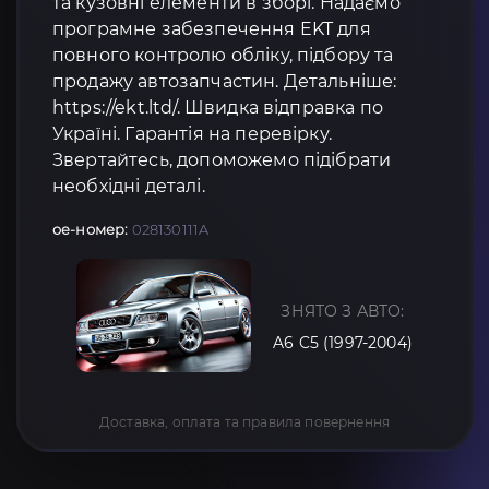
та кузовні елементи в зборі. Надаємо
програмне забезпечення EKT для
повного контролю обліку, підбору та
продажу автозапчастин. Детальніше:
https://ekt.ltd/. Швидка відправка по
Україні. Гарантія на перевірку.
Звертайтесь, допоможемо підібрати
необхідні деталі.
oe-номер:
028130111A
ЗНЯТО З АВТО:
A6 C5 (1997-2004)
Доставка, оплата та правила повернення