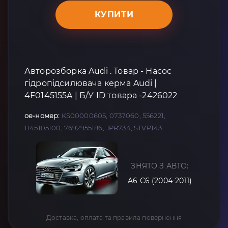
КУПИТИ
Авторозборка Audi . Товар - Насос
гідропідсилювача керма Audi |
4F0145155A | Б/У ID товара -2426022
oe-номер:
KS00000605, 0737060, 556221,
1145105100, 7692955186, JPR734, STVP143
ЗНЯТО З АВТО:
A6 C6 (2004-2011)
Доставка, оплата та правила повернення