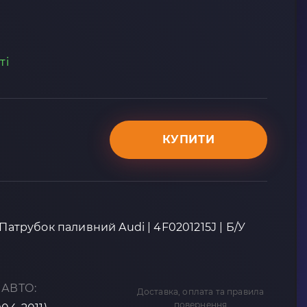
ті
КУПИТИ
 Патрубок паливний Audi | 4F0201215J | Б/У
 АВТО:
Доставка, оплата та правила
повернення