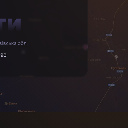
ТИ
івська обл.
 90