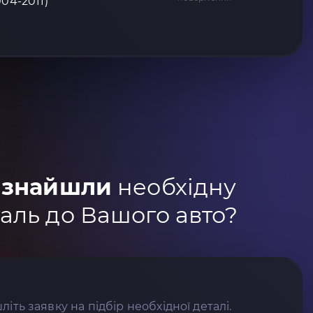
004-2011)
 знайшли
необхідну
аль до Вашого авто?
літь заявку на підбір необхідної деталі.