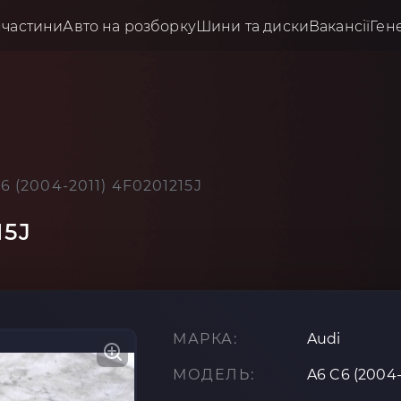
пчастини
Авто на розборку
Шини та диски
Вакансії
Ген
6 (2004-2011) 4F0201215J
15J
МАРКА:
Audi
МОДЕЛЬ:
A6 C6 (2004-