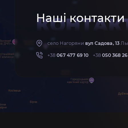
Наші контакти
КОНТАК
село Нагоряни
вул Садова, 13
Льв
+38
067 477 69 10
+38
050 368 26