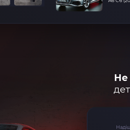
A6 C6 (2
Не
дет
Надіш