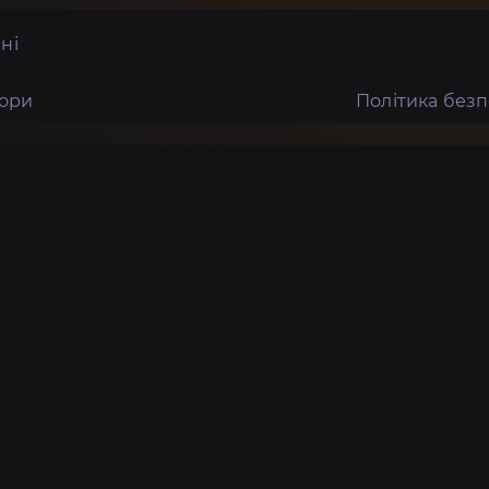
ні
тори
Політика без