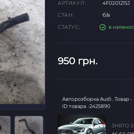
АРТИКУЛ:
4F0201215J
СТАН:
б/в
СТАТУС:
в наявнос
950 грн.
Авторозборка Audi . Товар -
ID товара -2425890
ЗНЯТО З