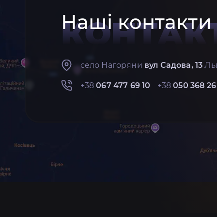
Наші контакти
КОНТАК
село Нагоряни
вул Садова, 13
Льв
+38
067 477 69 10
+38
050 368 26