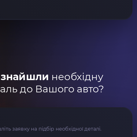
 знайшли
необхідну
аль до Вашого авто?
літь заявку на підбір необхідної деталі.