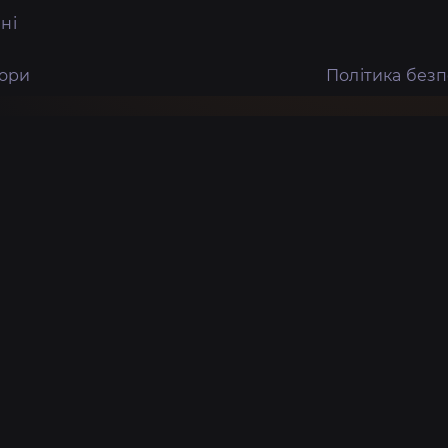
ні
тори
Політика без