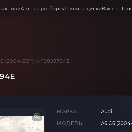
пчастини
Авто на розборку
Шини та диски
Вакансії
Ген
C6 (2004-2011) 4F0959794E
794E
МАРКА:
Audi
МОДЕЛЬ:
A6 C6 (2004-