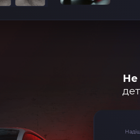
Не
дет
Надіш