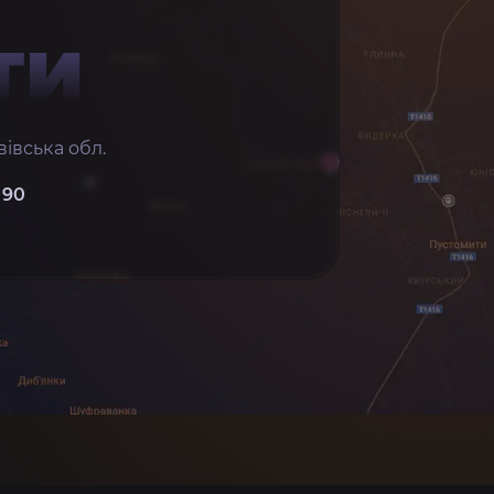
ТИ
івська обл.
 90