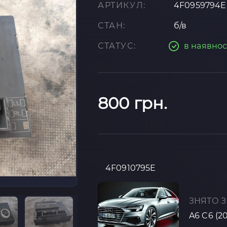
АРТИКУЛ:
4F0959794E
СТАН:
б/в
СТАТУС:
в наявнос
800 грн.
4F0910795E
ЗНЯТО З
A6 C6 (2