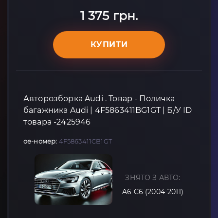
1 375 грн.
КУПИТИ
Авторозборка Audi . Товар - Поличка
багажника Audi | 4F5863411BG1GT | Б/У ID
товара -2425946
oe-номер:
4F5863411CB1GT
ЗНЯТО З АВТО:
A6 C6 (2004-2011)