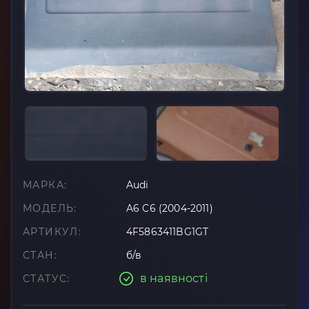
МАРКА:
Audi
МОДЕЛЬ:
A6 C6 (2004-2011)
АРТИКУЛ:
4F5863411BG1GT
СТАН:
б/в
в наявності
СТАТУС: