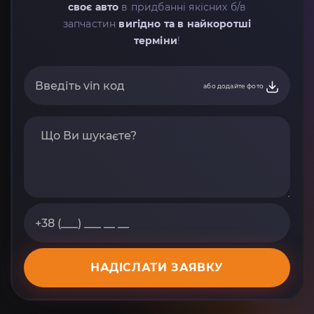
своє авто
в придбанні якісних б/в
запчастин
вигідно та в найкоротші
терміни
!
або додайте фото
НАДІСЛАТИ ЗАЯВКУ