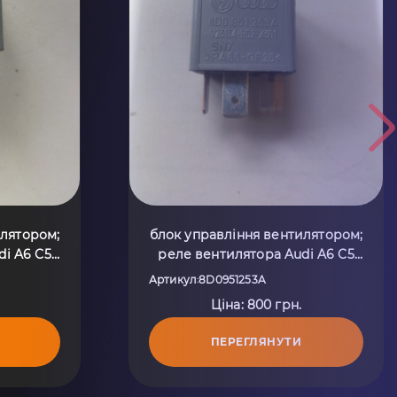
илятором;
блок управління вентилятором;
di A6 C5
реле вентилятора Audi A6 C5
1253A
(1997-2004) 8D0951253A
Артикул
8D0951253A
:
Ціна: 800 грн.
ПЕРЕГЛЯНУТИ