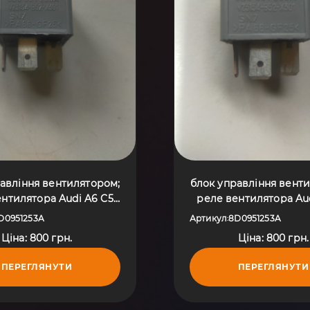
авління вентилятором;
блок управління вент
нтилятора Audi A6 C5
реле вентилятора Au
7-2004) 8D0951253A
(1997-2004) 8D095
D0951253A
Артикул
8D0951253A
:
Ціна: 800 грн.
Ціна: 800 грн.
ПЕРЕГЛЯНУТИ
ПЕРЕГЛЯНУТИ