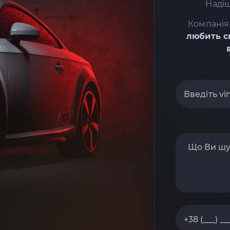
Надіш
Компанія
любить с