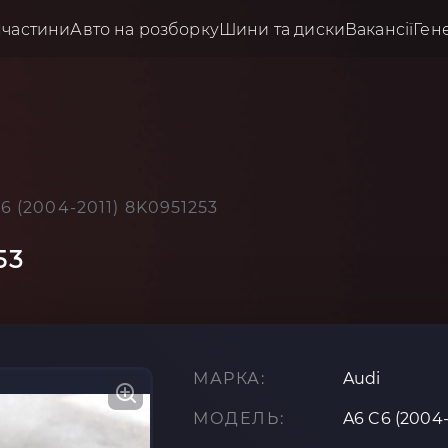
пчастини
Авто на розборку
Шини та диски
Вакансії
Ген
6 (2004-2011) 8K0951253
53
МАРКА:
Audi
МОДЕЛЬ:
A6 C6 (2004-