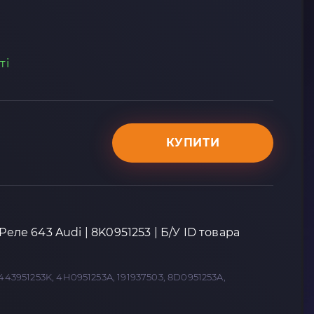
ті
КУПИТИ
Реле 643 Audi | 8K0951253 | Б/У ID товара
 443951253K, 4H0951253A, 191937503, 8D0951253A,