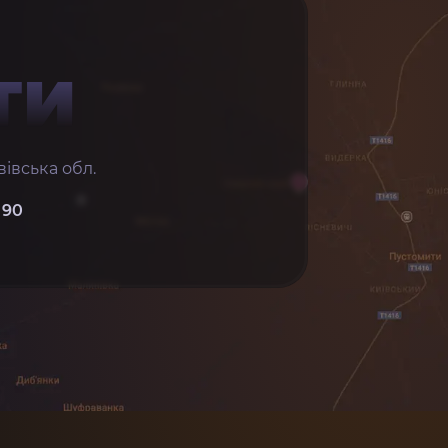
ТИ
івська обл.
 90