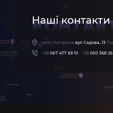
Наші контакти
КОНТАК
село Нагоряни
вул Садова, 13
Льв
+38
067 477 69 10
+38
050 368 26