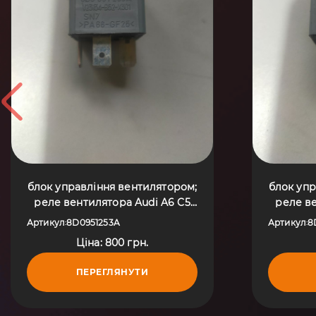
блок управління вентилятором;
блок упр
реле вентилятора Audi A6 C5
реле ве
(1997-2004) 8D0951253A
(199
Артикул
8D0951253A
Артикул
8
:
:
Ціна: 800 грн.
ПЕРЕГЛЯНУТИ