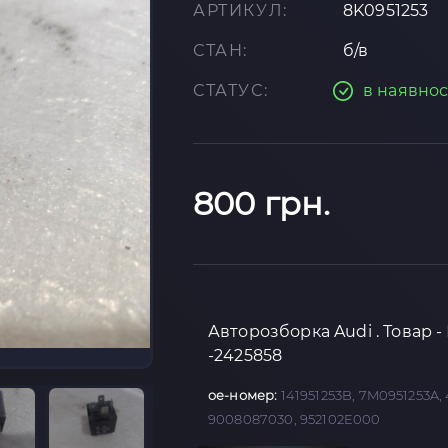
АРТИКУЛ:
8K0951253
СТАН:
б/в
СТАТУС:
в наявнос
800 грн.
Авторозборка Audi . Товар - 
-2425858
oe-номер:
141951253B, 7M0951253A,
9008087030, 952102E000