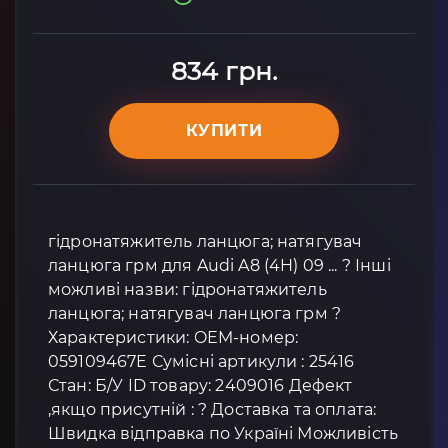
834 грн.
КУПИТИ
гідронатяжитель ланцюга; натягувач
ланцюга грм для Audi A8 (4H) 09 ... ? Інші
можливі назви: гідронатяжитель
ланцюга; натягувач ланцюга грм ?
Характеристики: OEM-номер:
059109467E Сумісні артикули : 25416
Стан: Б/У ID товару: 2409016 Дефект
,якщо присутній : ? Доставка та оплата:
Швидка відправка по Україні Можливість