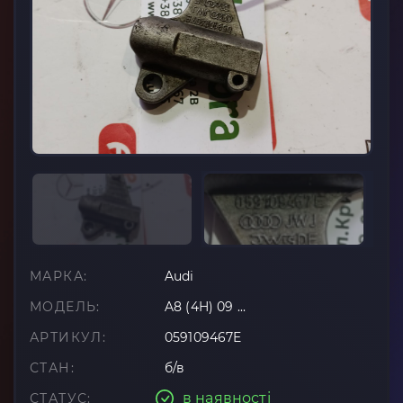
МАРКА:
Audi
МОДЕЛЬ:
A8 (4H) 09 ...
АРТИКУЛ:
059109467E
СТАН:
б/в
в наявності
СТАТУС: