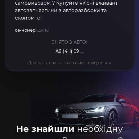
самовивозом ? Купуйте якісні вживані
автозапчастини з авторазборки та
економте!
oe-номер:
25416
ЗНЯТО З АВТО:
A8 (4H) 09 ...
Доставка, оплата та правила повернення
Не знайшли
необхідну