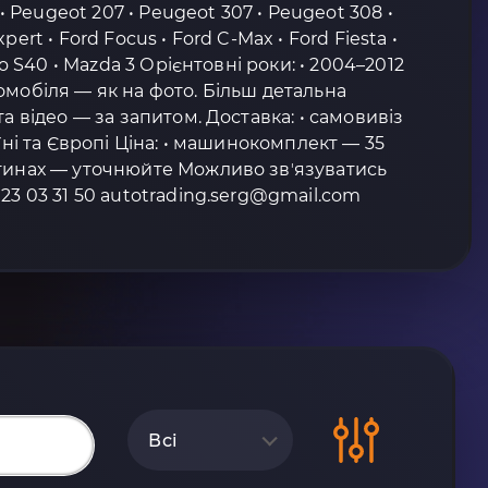
 • Peugeot 207 • Peugeot 307 • Peugeot 308 •
ert • Ford Focus • Ford C-Max • Ford Fiesta •
vo S40 • Mazda 3 Орієнтовні роки: • 2004–2012
омобіля — як на фото. Більш детальна
та відео — за запитом. Доставка: • самовивіз
аїні та Європі Ціна: • машинокомплект — 35
стинах — уточнюйте Можливо звʼязуватись
23 03 31 50 autotrading.serg@gmail.com
Всі