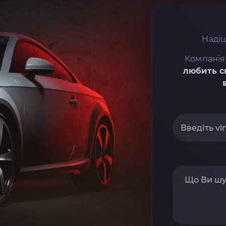
Надіш
Компанія
любить с