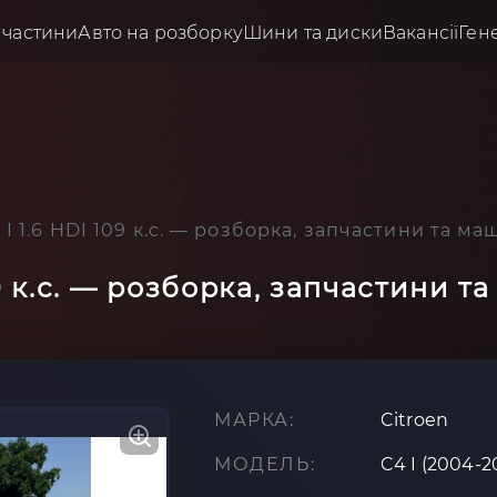
пчастини
Авто на розборку
Шини та диски
Вакансії
Ген
 I 1.6 HDI 109 к.с. — розборка, запчастини та м
09 к.с. — розборка, запчастини 
МАРКА:
Citroen
МОДЕЛЬ:
C4 I (2004-2