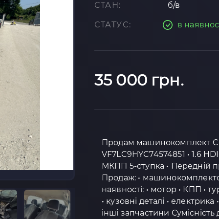
СТАН:
б/в
СТАТУС:
в наявнос
35 000 грн.
Продам машинокомплект Citro
VF7LC9HYC74574851 • 1.6 HDI 
МКПП 5-ступка • Передній п
Продаж: • машинокомплекто
наявності: • мотор • КПП • т
• кузовні деталі • електрика 
інші запчастини Сумісність д