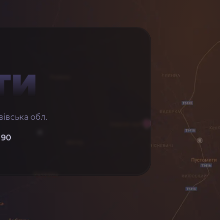
ТИ
івська обл.
 90