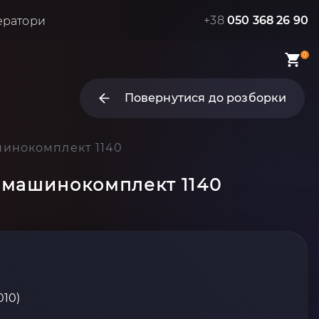
+38
050 368 26 90
ератори
0
Повернутися до розборки
ашинокомплект 1140
та машинокомплект 1140
010)