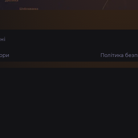
ні
тори
Політика без