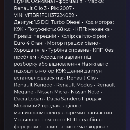
шумів. Основна інформація: • Марка:
Renault Clio 3 • Рік: 2007 •
VIN: VF1BR1F0H37224089 •
Двигун: 1.5 DCI Turbo Diesel • Код мотора:
K9K • Потужність: 68 к.с. • КПП: механіка •
Привід: передній • Колір: світло-сірий •
Euro 4 Стан: • Мотор працює рівно •
Хороша тяга • Турбіна справна • КПП без
проблем • Хороший варіант під
розборку або відновлення На які авто
підходить мотор K9K: Даний двигун
встановлювався на: • Renault Clio •
Renault Kangoo • Renault Modus • Renault
Megane • Nissan Micra • Nissan Note •
Dacia Logan • Dacia Sandero Продаж:
Можливий продаж: • цілого
машинокомплекту • окремих запчастин
У наявності: • мотор • КПП • турбіна •
форсунки • паливна система • ходова •