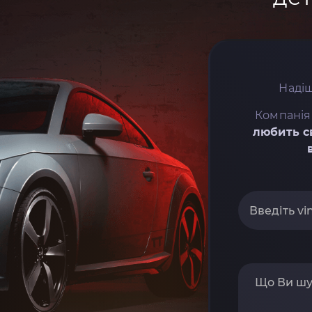
Надіш
Компанія
любить с