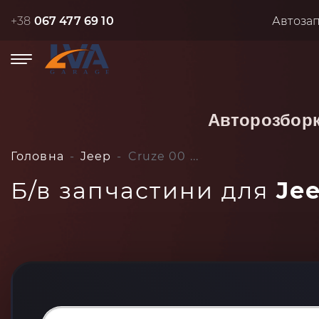
+38
067 477 69 10
Автоза
Авторозбор
Головна
Jeep
Cruze 00 ...
Б/в запчастини для
Jee