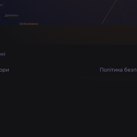
ні
тори
Політика без