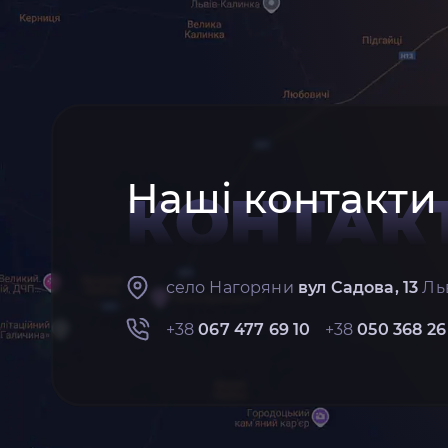
Наші контакти
КОНТАК
село Нагоряни
вул Садова, 13
Льв
+38
067 477 69 10
+38
050 368 26