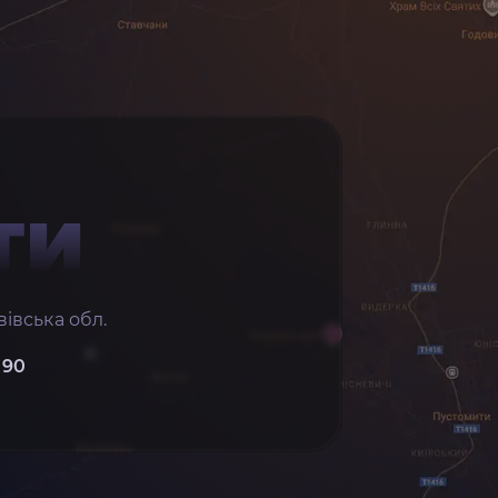
ТИ
івська обл.
 90