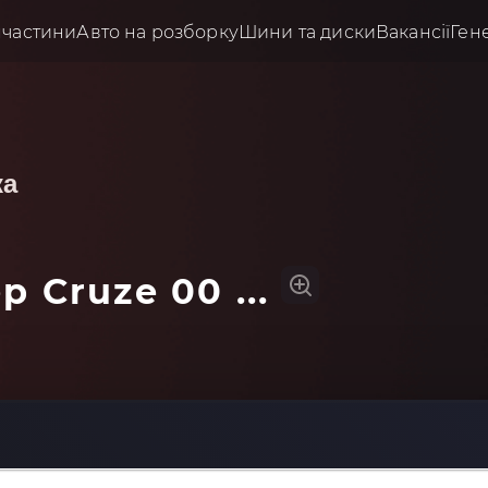
пчастини
Авто на розборку
Шини та диски
Вакансії
Ген
ка
p Cruze 00 ...