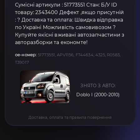
Сумісні артикули : 51773551 Стан: Б/У ID
товару: 2343400 Дефект ,якщо присутній
: ? Доставка та оплата: Швидка відправка
по Україні Можливість самовивозом ?
Купуйте якісні вживані автозапчастини з
авторазборки та економте!
oe-номер:
51773551, APV1156, FT44634, 4325, R0583,
T39017
ЗНЯТО З АВТО:
Doblo I (2000-2010)
Доставка, оплата та правила повернення