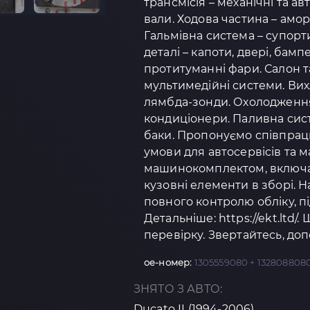
трансмісія – механічні та а
вали. Ходова частина – амо
Гальмівна система – супорти
деталі – капоти, двері, бамп
протитуманні фари. Салон та
мультимедійні системи. Вих
лямбда-зонди. Охолодження 
кондиціонери. Паливна сист
баки. Пропонуємо співпрацю
умови для автосервісів та 
машинокомплектом, включаю
кузовні елементи в зборі.
повного контролю обліку, п
Детальніше: https://ekt.ltd/.
перевірку. Звертайтесь, доп
oe-номер:
1305559080 + 1328088080
ЗНЯТО З АВТО:
Ducato II (1994-2006)