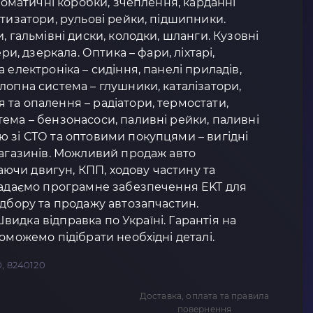
втоматичні коробки, зчеплення, карданні
ртизатори, рульові рейки, підшипники.
, гальмівні диски, колодки, шланги. Кузовні
ери, дзеркала. Оптика – фари, ліхтарі,
 електроніка – сидіння, панелі приладів,
лопна система – глушники, каталізатори,
та опалення – радіатори, термостати,
ема – бензонасоси, паливні рейки, паливні
 зі СТО та оптовими покупцями – вигідні
магазинів. Можливий продаж авто
чи двигун, КПП, ходову частину та
 Надаємо програмне забезпечення EKT для
ідбору та продажу автозапчастин.
 Швидка відправка по Україні. Гарантія на
оможемо підібрати необхідні деталі.
, 8240120
Доставка, оплата та правила
повернення