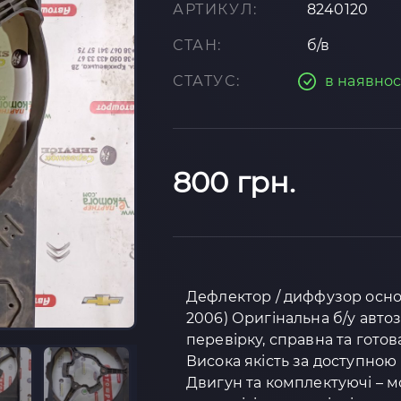
АРТИКУЛ:
8240120
СТАН:
б/в
СТАТУС:
в наявнос
800 грн.
Дефлектор / диффузор основн
2006) Оригінальна б/у авто
перевірку, справна та готов
Висока якість за доступною 
Двигун та комплектуючі – м