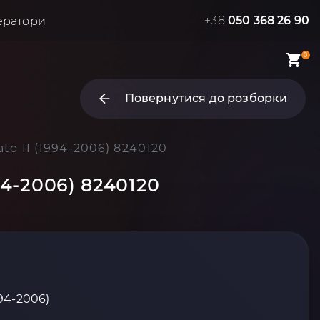
+38
050 368 26 90
ератори
0
Повернутися до розборки
o II (1994-2006) 8240120
94-2006) 8240120
994-2006)