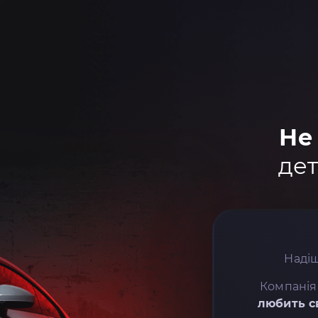
Не
дет
Надіш
Компанія
любить с