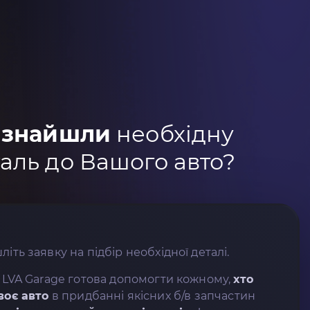
 знайшли
необхідну
аль до Вашого авто?
літь заявку на підбір необхідної деталі.
 LVA Garage готова допомогти кожному,
хто
воє авто
в придбанні якісних б/в запчастин