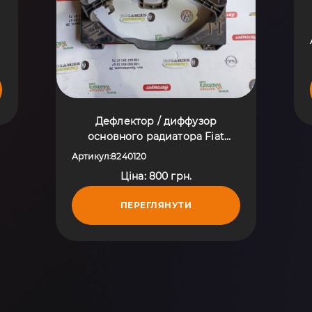
Дефлектор / диффузор
основного радиатора Fiat
Ducato II (1994-2006) 8240120
Артикул
8240120
:
Ціна: 800 грн.
ПЕРЕГЛЯНУТИ