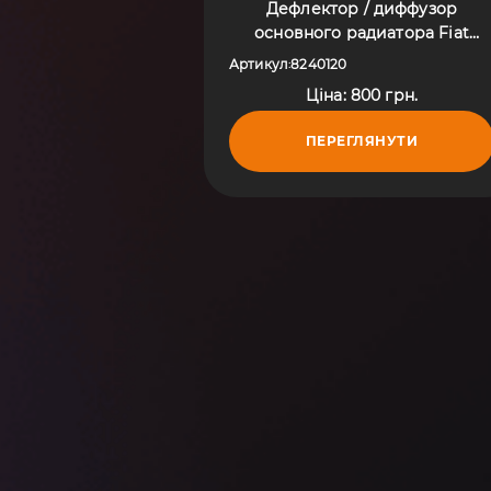
Дефлектор / диффузор
основного радиатора Fiat
Ducato II (1994-2006) 8240120
Артикул
8240120
:
Ціна: 800 грн.
ПЕРЕГЛЯНУТИ