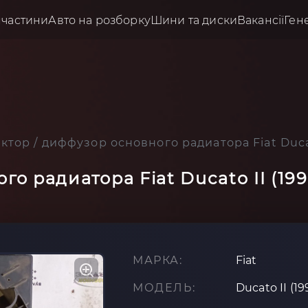
пчастини
Авто на розборку
Шини та диски
Вакансії
Ген
тор / диффузор основного радиатора Fiat Ducat
о радиатора Fiat Ducato II (19
МАРКА:
Fiat
МОДЕЛЬ:
Ducato II (1