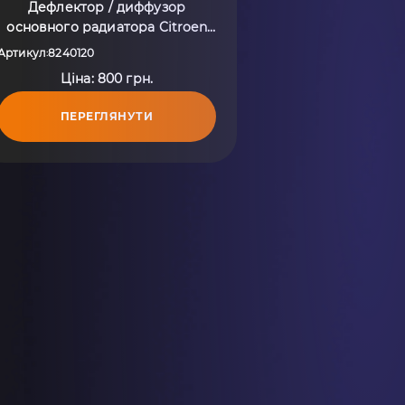
Дефлектор / диффузор
основного радиатора Citroen
JUMPER 2002-2006 8240120
Артикул
8240120
:
Ціна: 800 грн.
ПЕРЕГЛЯНУТИ