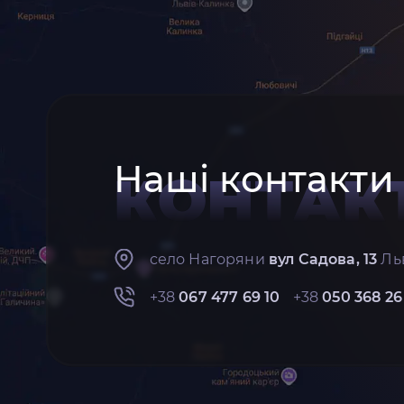
Наші контакти
КОНТАК
село Нагоряни
вул Садова, 13
Льв
+38
067 477 69 10
+38
050 368 26