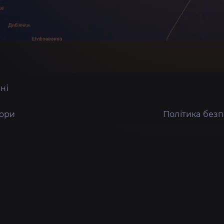
ні
тори
Політика без