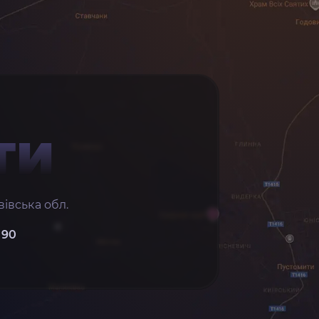
ТИ
івська обл.
 90