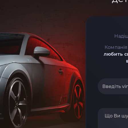
Надіш
Компанія
любить с