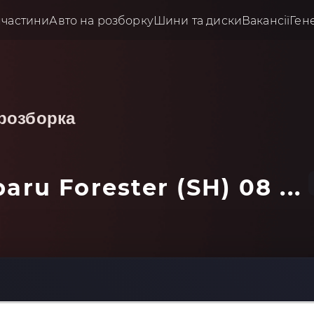
пчастини
Авто на розборку
Шини та диски
Вакансії
Ген
розборка
aru Forester (SH) 08 ...