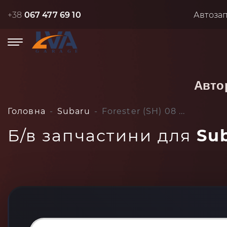
+38
067 477 69 10
Автоза
Авто
Головна
Subaru
Forester (SH) 08 ...
Б/в запчастини для
Sub