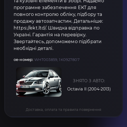
та кузовні елементи в зборі. Надаємо
програмне забезпечення EKT для
повного контролю обліку, підбору та
продажу автозапчастин. Детальніше:
https://ekt.ltd/. Швидка відправка по
Україні. Гарантія на перевірку.
Звертайтесь, допоможемо підібрати
необхідні деталі.
oe-номер:
WHT003859, 1K0927807
ЗНЯТО З АВТО:
Octavia II (2004-2013)
Доставка, оплата та правила повернення