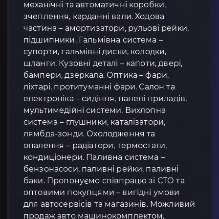
механічні та автоматичні коробки,
зчеплення, карданні вали. Ходова
частина – амортизатори, рульові рейки,
підшипники. Гальмівна система –
супорти, гальмівні диски, колодки,
шланги. Кузовні деталі – капоти, двері,
бампери, дзеркала. Оптика – фари,
ліхтарі, протитуманні фари. Салон та
електроніка – сидіння, панелі приладів,
мультимедійні системи. Вихлопна
система – глушники, каталізатори,
лямбда-зонди. Охолодження та
опалення – радіатори, термостати,
кондиціонери. Паливна система –
бензонасоси, паливні рейки, паливні
баки. Пропонуємо співпрацю зі СТО та
оптовими покупцями – вигідні умови
для автосервісів та магазинів. Можливий
продаж авто машинокомплектом,