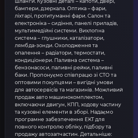
шланги. Кузовні деталі – капоти, двері,
бампери, дзеркала. Оптика – фари,
ліхтарі, протитуманні фари. Салон та
електроніка – сидіння, панелі приладів,
мультимедійні системи. Вихлопна
система – глушники, каталізатори,
лямбда-зонди. Охолодження та
опалення – радіатори, термостати,
кондиціонери. Паливна система –
бензонасоси, паливні рейки, паливні
баки. Пропонуємо співпрацю зі СТО та
оптовими покупцями – вигідні умови
для автосервісів та магазинів. Можливий
продаж авто машинокомплектом,
включаючи двигун, КПП, ходову частину
та кузовні елементи в зборі. Надаємо
програмне забезпечення EKT для
повного контролю обліку, підбору та
продажу автозапчастин. Детальніше: