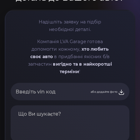
Надішліть заявку на підбір
необхідної деталі.
Компанія LVA Garage готова
допомогти кожному,
хто любить
своє авто
в придбанні якісних б/в
запчастин
вигідно та в найкоротші
терміни
!
або додайте фото