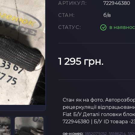
АРТИКУЛ:
722946380
СТАН:
б/в
СТАТУС:
в наявнос
1 295 грн.
Стан як на фото. Авторозбор
рецеркуляції відпрацьованих 
Fiat Б/У Деталі головки блок
722946380 | Б/У ID товара -
oe-номер:
1852079J52, 55186214, 552