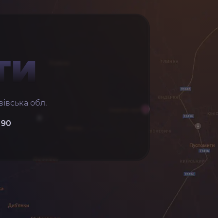
ТИ
івська обл.
 90