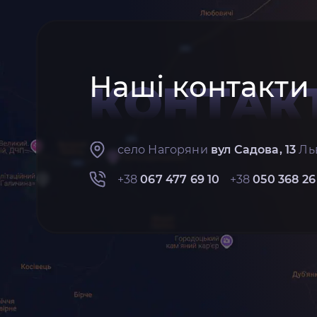
Наші контакти
КОНТАК
село Нагоряни
вул Садова, 13
Льв
+38
067 477 69 10
+38
050 368 26