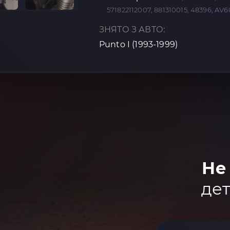
571822112007, 881310015, 48396, AV
ЗНЯТО З АВТО:
Punto I (1993-1999)
Не
дет