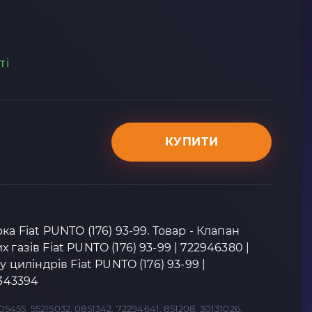
ті
КУПИТИ
ка Fiat PUNTO (176) 93-99. Товар - Клапан
газів Fiat PUNTO (176) 93-99 | 722946380 |
у циліндрів Fiat PUNTO (176) 93-99 |
2343394
05455, 55215032, 0851342, 72294641, 851208, 30131026,