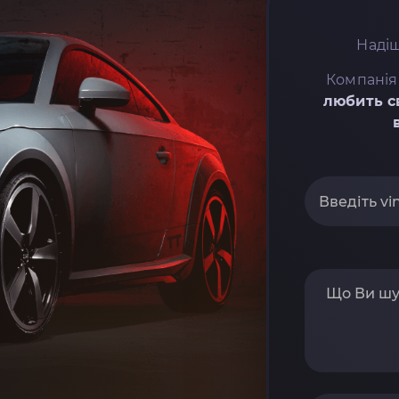
Надіш
Компанія
любить с