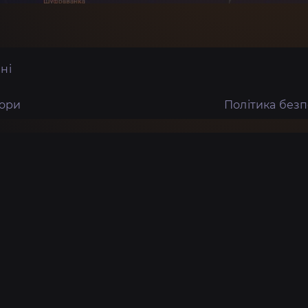
ні
тори
Політика без