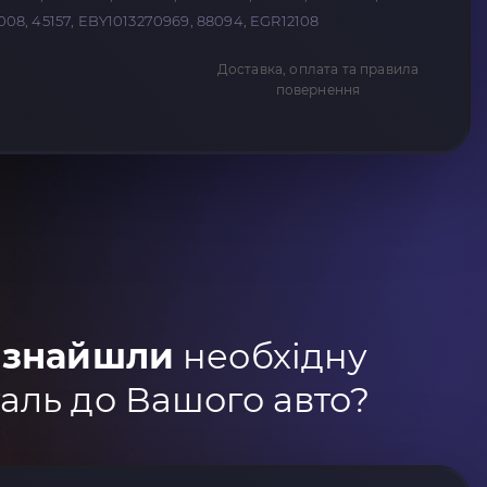
6008, 45157, EBY1013270969, 88094, EGR12108
Доставка, оплата та правила
повернення
 знайшли
необхідну
аль до Вашого авто?