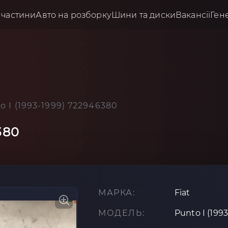
пчастини
Авто на розборку
Шини та диски
Вакансії
Ген
to I (1993-1999) 722946380
380
МАРКА:
Fiat
МОДЕЛЬ:
Punto I (1993